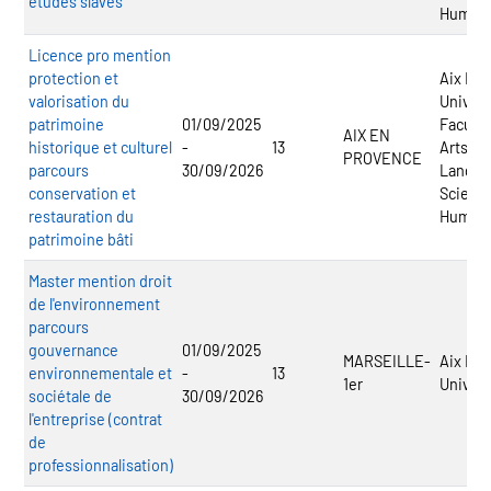
études slaves
Humai
Licence pro mention
protection et
Aix Mar
valorisation du
Univers
patrimoine
01/09/2025
Faculté
AIX EN
historique et culturel
-
13
Arts, L
PROVENCE
parcours
30/09/2026
Langue
conservation et
Scienc
restauration du
Humai
patrimoine bâti
Master mention droit
de l'environnement
parcours
gouvernance
01/09/2025
MARSEILLE-
Aix Mar
environnementale et
-
13
1er
Univers
sociétale de
30/09/2026
l'entreprise (contrat
de
professionnalisation)