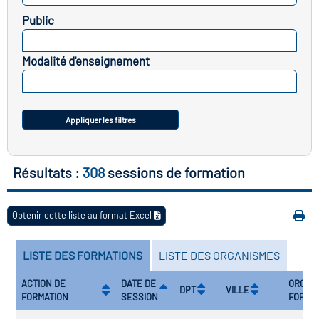
icap
Public
SELECTIONNEZ
vatoire des secteurs
(en
Modalité d'enseignement
 construction)
SELECTIONNEZ
Appliquer les filtres
Résultats :
308
sessions de formation
Obtenir cette liste au format Excel
LISTE DES FORMATIONS
LISTE DES ORGANISMES
ACTION DE
DATE DE
ORGAN
DPT
VILLE
FORMATION
SESSION
FORMA