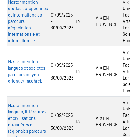
Master mention
Aix Mar
études européennes
Univers
et internationales
01/09/2025
Faculté
AIX EN
parcours
-
13
Arts, L
PROVENCE
négociation
30/09/2026
Langue
internationale et
Scienc
interculturelle
Humai
Aix Mar
Univers
Master mention
01/09/2025
Faculté
langues et sociétés
AIX EN
-
13
Arts, L
parcours moyen-
PROVENCE
30/09/2026
Langue
orient et maghreb
Scienc
Humai
Aix Mar
Master mention
Univers
langues, littératures
01/09/2025
Faculté
et civilisations
AIX EN
-
13
Arts, L
étrangères et
PROVENCE
30/09/2026
Langue
régionales parcours
Scienc