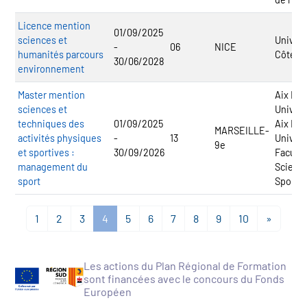
Licence mention
01/09/2025
sciences et
Univers
-
06
NICE
humanités parcours
Côte d'
30/06/2028
environnement
Master mention
Aix Mar
sciences et
Univers
techniques des
01/09/2025
Aix Mar
MARSEILLE-
activités physiques
-
13
Univers
9e
et sportives :
30/09/2026
Faculté
management du
Scienc
sport
Sport
1
2
3
4
5
6
7
8
9
10
»
Les actions du Plan Régional de Formation
sont financées avec le concours du Fonds
Européen