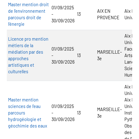
Master mention droit
01/09/2025
de l'environnement
AIX EN
Aix Mar
-
13
parcours droit de
PROVENCE
Univers
30/09/2026
l'énergie
Aix Mar
Licence pro mention
Univers
métiers de la
01/09/2025
Faculté
médiation par des
MARSEILLE-
-
13
Arts, L
approches
3e
30/09/2026
Langue
artistiques et
Scienc
culturelles
Humai
Aix Mar
Univers
Master mention
Aix Mar
sciences de l'eau
01/09/2025
Univers
MARSEILLE-
parcours
-
13
Institut
3e
hydrogéologie et
30/09/2026
Pythéas
géochimie des eaux
Observ
des Sc
de l'Un