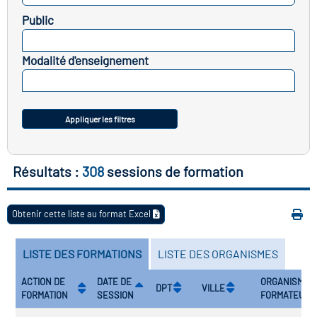
icap
Public
SELECTIONNEZ
vatoire des secteurs
(en
Modalité d'enseignement
 construction)
SELECTIONNEZ
Appliquer les filtres
Résultats :
308
sessions de formation
Obtenir cette liste au format Excel
LISTE DES FORMATIONS
LISTE DES ORGANISMES
ACTION DE
DATE DE
ORGANISME
DPT
VILLE
FORMATION
SESSION
FORMATEUR