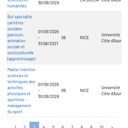
30/06/2029
humanités
But spécialité
carrières
sociales
01/09/2026
parcours
Université
-
06
NICE
animation
Côte d'Azur
31/08/2027
sociale et
socioculturelle
(apprentissage)
Master mention
sciences et
techniques des
01/09/2026
activités
Université
-
06
NICE
physiques et
Côte d'Azur
30/06/2028
sportives :
management
du sport
1
2
3
4
5
6
7
8
9
10
»