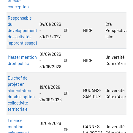
et éco-
conception
Responsable
du
04/01/2026
Cfa
développement
-
06
NICE
Perspective -
des activités
30/12/2027
Isim
(apprentissage)
01/09/2026
Master mention
Université
-
06
NICE
droit public
Côte d'Azur
30/06/2028
Du chef de
projet en
19/01/2026
alimentation
MOUANS-
Université
-
06
durable option
SARTOUX
Côte d'Azur
25/09/2026
collectivité
territoriale
Licence
01/09/2026
mention
CANNES
Université
-
06
sciences et
LA BOCCA
Côte d'Azur