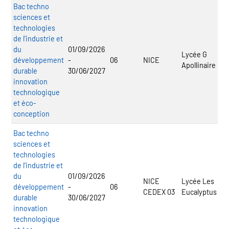
Bac techno
sciences et
technologies
de l'industrie et
du
01/09/2026
Lycée G
développement
-
06
NICE
Apollinaire
durable
30/06/2027
innovation
technologique
et éco-
conception
Bac techno
sciences et
technologies
de l'industrie et
du
01/09/2026
NICE
Lycée Les
développement
-
06
CEDEX 03
Eucalyptus
durable
30/06/2027
innovation
technologique