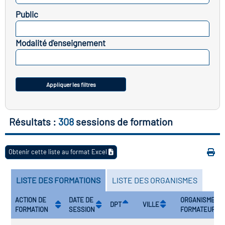
icap
Public
SELECTIONNEZ
vatoire des secteurs
(en
Modalité d'enseignement
 construction)
SELECTIONNEZ
Appliquer les filtres
Résultats :
308
sessions de formation
Obtenir cette liste au format Excel
LISTE DES FORMATIONS
LISTE DES ORGANISMES
ACTION DE
DATE DE
ORGANISME
DPT
VILLE
FORMATION
SESSION
FORMATEUR