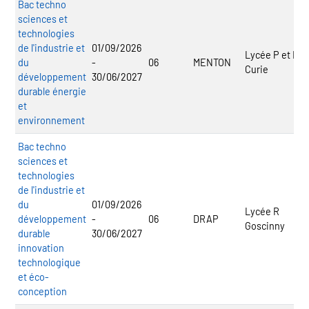
Bac techno
sciences et
technologies
de l'industrie et
01/09/2026
Lycée P et M
du
-
06
MENTON
Curie
développement
30/06/2027
durable énergie
et
environnement
Bac techno
sciences et
technologies
de l'industrie et
du
01/09/2026
Lycée R
développement
-
06
DRAP
Goscinny
durable
30/06/2027
innovation
technologique
et éco-
conception