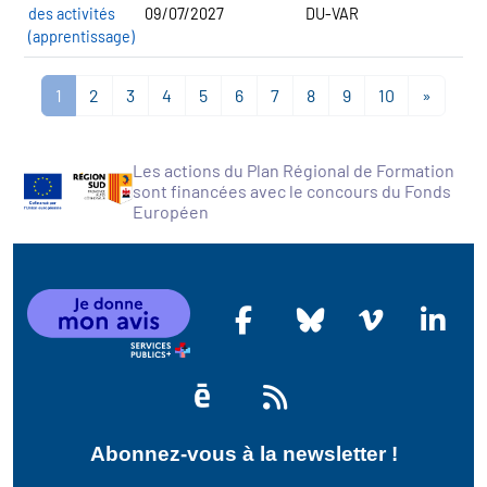
des activités
09/07/2027
DU-VAR
(apprentissage)
1
2
3
4
5
6
7
8
9
10
»
Les actions du Plan Régional de Formation
sont financées avec le concours du Fonds
Européen
Abonnez-vous à la newsletter !