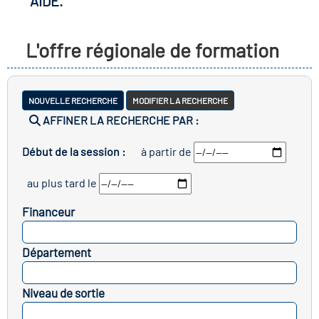
AIDE.
r les métiers
oire des métiers en
L'offre régionale de formation
r
fres clés métiers et
oire de l'Economie
NOUVELLE RECHERCHE
MODIFIER LA RECHERCHE
s
AFFINER LA RECHERCHE PAR :
et Solidaire (ESS)
Début de la session :
à partir de
un lieu d'information ou
oire du secteur sanitaire
au plus tard le
mpagnement
Financeur
oire de l'Industrie
SELECTIONNEZ
Département
SELECTIONNEZ
toire emploi-formation
Niveau de sortie
icap
SELECTIONNEZ