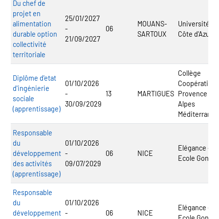
Du chef de
projet en
25/01/2027
alimentation
MOUANS-
Université
-
06
durable option
SARTOUX
Côte d'Azur
21/09/2027
collectivité
territoriale
Collège
Diplôme d'etat
01/10/2026
Coopératif
d'ingénierie
-
13
MARTIGUES
Provence
sociale
30/09/2029
Alpes
(apprentissage)
Méditerranée
Responsable
du
01/10/2026
Elégance -
développement
-
06
NICE
Ecole Gontar
des activités
09/07/2029
(apprentissage)
Responsable
du
01/10/2026
Elégance -
développement
-
06
NICE
Ecole Gontar