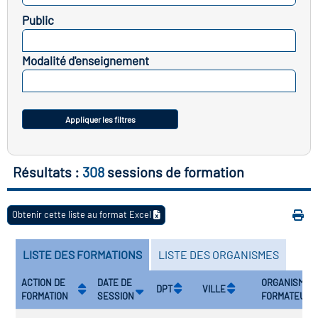
Public
vatoire des transitions
SELECTIONNEZ
s de construction)
Modalité d'enseignement
SELECTIONNEZ
vatoire des secteurs
(en
 construction)
Appliquer les filtres
Résultats :
308
sessions de formation
Obtenir cette liste au format Excel
LISTE DES FORMATIONS
LISTE DES ORGANISMES
ACTION DE
DATE DE
ORGANISME
DPT
VILLE
FORMATION
SESSION
FORMATEUR