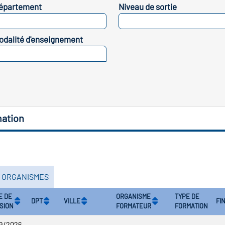
épartement
Niveau de sortie
SELECTIONNEZ
SELECTIONNEZ
odalité d'enseignement
SELECTIONNEZ
mation
S ORGANISMES
E DE
ORGANISME
TYPE DE
DPT
VILLE
FI
SION
FORMATEUR
FORMATION
9/2026