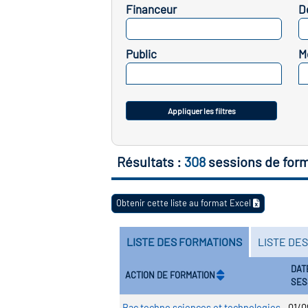
Financeur
D
SELECTIONNEZ
Public
M
SELECTIONNEZ
Appliquer les filtres
Résultats :
308
sessions de for
Obtenir cette liste au format Excel
LISTE DES FORMATIONS
LISTE DE
DAT
ACTION DE FORMATION
SES
Bac techno sciences et technologies
01/0