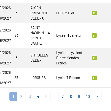
9/2026
AIX EN
13
PROVENCE
LPO St-Eloi
FI
06/2027
CEDEX 01
SAINT-
9/2026
MAXIMIN-LA-
83
Lycée M Janetti
FI
SAINTE-
06/2027
BAUME
9/2026
Lycée polyvalent
VITROLLES
13
Pierre Mendès-
FI
CEDEX
06/2027
France
9/2026
83
LORGUES
Lycée T Edison
FI
06/2027
1
2
3
4
5
6
7
8
9
10
»