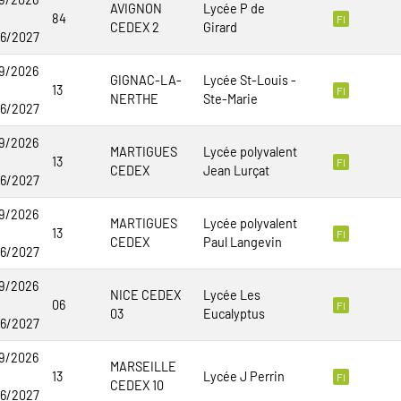
AVIGNON
Lycée P de
84
FI
CEDEX 2
Girard
06/2027
9/2026
GIGNAC-LA-
Lycée St-Louis -
13
FI
NERTHE
Ste-Marie
06/2027
9/2026
MARTIGUES
Lycée polyvalent
13
FI
CEDEX
Jean Lurçat
06/2027
9/2026
MARTIGUES
Lycée polyvalent
13
FI
CEDEX
Paul Langevin
06/2027
9/2026
NICE CEDEX
Lycée Les
06
FI
03
Eucalyptus
06/2027
9/2026
MARSEILLE
13
Lycée J Perrin
FI
CEDEX 10
06/2027