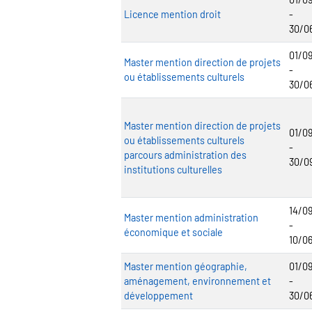
Licence mention droit
-
30/0
01/0
Master mention direction de projets
-
ou établissements culturels
30/0
Master mention direction de projets
01/0
ou établissements culturels
-
parcours administration des
30/0
institutions culturelles
14/0
Master mention administration
-
économique et sociale
10/0
Master mention géographie,
01/0
aménagement, environnement et
-
développement
30/0