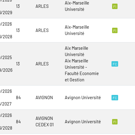
Aix-Marseille
13
ARLES
FI
Université
6/2029
9/2026
Aix-Marseille
13
ARLES
FI
Université
6/2028
Aix Marseille
Université
9/2025
Aix Marseille
13
ARLES
FC
Université -
9/2026
Faculté Economie
et Gestion
9/2026
84
AVIGNON
Avignon Université
FC
6/2027
9/2026
AVIGNON
84
Avignon Université
FI
CEDEX 01
6/2028