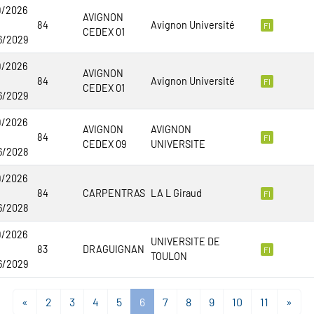
9/2026
AVIGNON
84
Avignon Université
FI
CEDEX 01
6/2029
9/2026
AVIGNON
84
Avignon Université
FI
CEDEX 01
6/2029
9/2026
AVIGNON
AVIGNON
84
FI
CEDEX 09
UNIVERSITE
6/2028
9/2026
84
CARPENTRAS
LA L Giraud
FI
6/2028
9/2026
UNIVERSITE DE
83
DRAGUIGNAN
FI
TOULON
6/2029
«
2
3
4
5
6
7
8
9
10
11
»