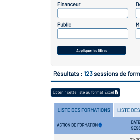
Financeur
D
SELECTIONNEZ
Public
M
SELECTIONNEZ
Appliquer les filtres
Résultats :
123
sessions de form
Obtenir cette liste au format Excel
LISTE DES FORMATIONS
LISTE DE
DATE
ACTION DE FORMATION
SES
01/0