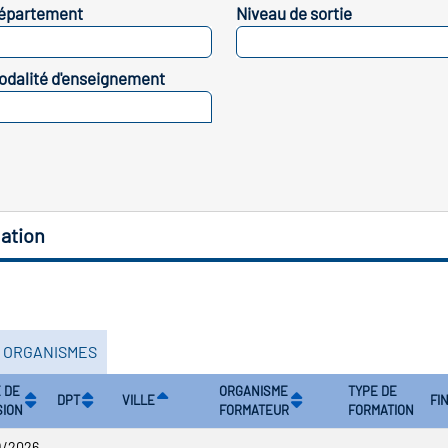
épartement
Niveau de sortie
SELECTIONNEZ
SELECTIONNEZ
odalité d'enseignement
SELECTIONNEZ
ation
S ORGANISMES
 DE
ORGANISME
TYPE DE
DPT
VILLE
FI
SION
FORMATEUR
FORMATION
9/2026