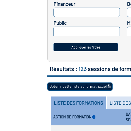
Financeur
D
SELECTIONNEZ
Public
M
SELECTIONNEZ
Appliquer les filtres
Résultats :
123
sessions de form
Obtenir cette liste au format Excel
LISTE DES FORMATIONS
LISTE DE
DA
ACTION DE FORMATION
SE