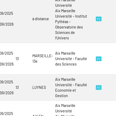
Université
Aix Marseille
09/2025
Université - Institut
à distance
FC
Pythéas -
/09/2026
Observatoire des
Sciences de
l'Univers
09/2025
Aix Marseille
MARSEILLE-
13
Université - Faculté
FC
13e
/09/2026
des Sciences
Aix Marseille
09/2025
Université - Faculté
13
LUYNES
FC
Economie et
/09/2026
Gestion
Aix Marseille
Université
09/2025