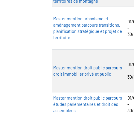
territoires de montagne
Master mention urbanisme et
01/
aménagement parcours transitions,
-
planification stratégique et projet de
30
territoire
01/
Master mention droit public parcours
-
droit immobilier privé et public
30
Master mention droit public parcours
01/
études parlementaires et droit des
-
assemblées
30