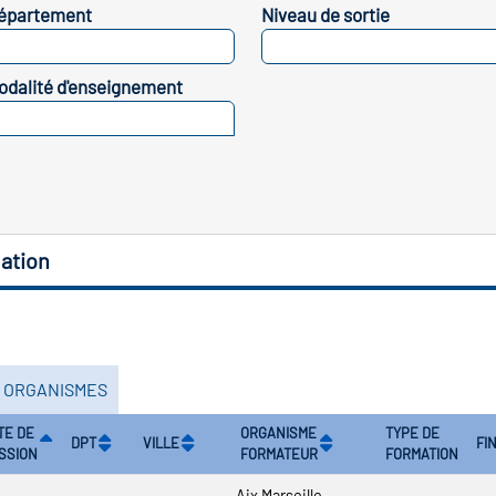
épartement
Niveau de sortie
SELECTIONNEZ
SELECTIONNEZ
odalité d'enseignement
SELECTIONNEZ
ation
S ORGANISMES
TE DE
ORGANISME
TYPE DE
DPT
VILLE
FI
SSION
FORMATEUR
FORMATION
Aix Marseille