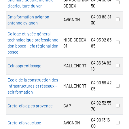
d'agriculture du var
CEDEX
50
Cma formation avignon -
04 90 88 81
AVIGNON
antenne avignon
30
Collège et lycée général
technologique professionnel
NICE CEDEX
04 93 92 85
don bosco - cfa régional don
01
85
bosco
04 86 64 82
Ecir apprentissage
MALLEMORT
18
Ecole de la construction des
04 90 59 42
infrastructures et réseaux -
MALLEMORT
05
ecir formation
04 92 52 55
Greta-cfa alpes provence
GAP
70
04 90 13 16
Greta-cfa vaucluse
AVIGNON
00