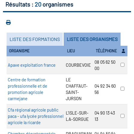
Résultats :
20
organismes
vatoire des transitions
s de construction)
vatoire des secteurs
(en
LISTE DES FORMATIONS
LISTE DES ORGANISMES
 construction)
ORGANISME
LIEU
TÉLÉPHONE
08 05 62 50
Apave exploitation france
COURBEVOIE
00
Centre de formation
LE
professionnelle et de
CHAFFAUT-
04 92 34 60
promotion agricole
SAINT-
56
carmejane
JURSON
Cfa régional agricole public
L'ISLE-SUR-
04 90 13 43
paca - ufa lycée professionnel
LA-SORGUE
13
agricole la ricarde
Chambre départementale
DRAGUIGNAN
04 94 50 54