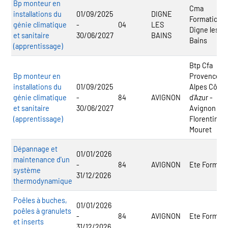
Bp monteur en
Cma
installations du
01/09/2025
DIGNE
Formation
génie climatique
-
04
LES
Digne les
et sanitaire
30/06/2027
BAINS
Bains
(apprentissage)
Btp Cfa
Bp monteur en
Provence
installations du
01/09/2025
Alpes Côte
génie climatique
-
84
AVIGNON
d'Azur -
et sanitaire
30/06/2027
Avignon
(apprentissage)
Florentin
Mouret
Dépannage et
01/01/2026
maintenance d'un
-
84
AVIGNON
Ete Formati
système
31/12/2026
thermodynamique
Poêles à buches,
01/01/2026
poêles à granulets
-
84
AVIGNON
Ete Formati
et inserts
31/12/2026