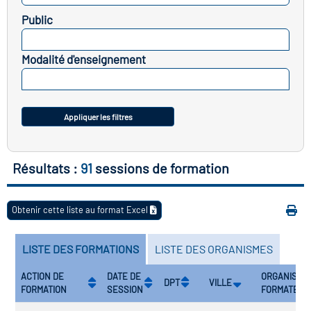
icap
Public
SELECTIONNEZ
vatoire des secteurs
(en
Modalité d'enseignement
 construction)
SELECTIONNEZ
Appliquer les filtres
Résultats :
91
sessions de formation
Obtenir cette liste au format Excel
LISTE DES FORMATIONS
LISTE DES ORGANISMES
ACTION DE
DATE DE
ORGANISME
DPT
VILLE
FORMATION
SESSION
FORMATEUR