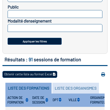
Public
vatoire des transitions
SELECTIONNEZ
s de construction)
Modalité d'enseignement
SELECTIONNEZ
vatoire des secteurs
(en
 construction)
Appliquer les filtres
Résultats :
91
sessions de formation
Obtenir cette liste au format Excel
LISTE DES FORMATIONS
LISTE DES ORGANISMES
ACTION DE
DATE DE
ORGANISME
DPT
VILLE
FORMATION
SESSION
FORMATEUR