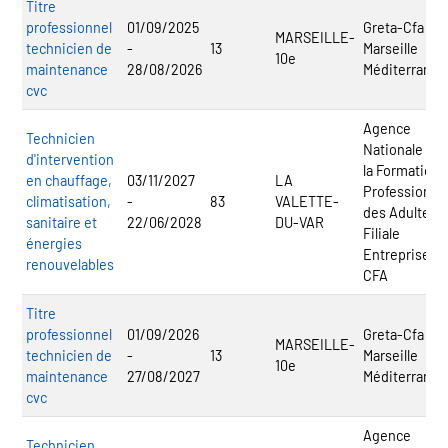
Titre
professionnel
01/09/2025
Greta-Cfa
MARSEILLE-
technicien de
-
13
Marseille
10e
maintenance
28/08/2026
Méditerranée
cvc
Agence
Technicien
Nationale po
d'intervention
la Formation
en chauffage,
03/11/2027
LA
Professionnel
climatisation,
-
83
VALETTE-
des Adultes -
sanitaire et
22/06/2028
DU-VAR
Filiale
énergies
Entreprise -
renouvelables
CFA
Titre
professionnel
01/09/2026
Greta-Cfa
MARSEILLE-
technicien de
-
13
Marseille
10e
maintenance
27/08/2027
Méditerranée
cvc
Agence
Technicien