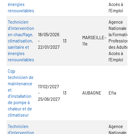
énergies
Accès à
renouvelables
l'Emploi
Technicien
Agence
d'intervention
Nationale po
en chauffage,
18/05/2026
la Formation
MARSEILLE-
climatisation,
-
13
Professionnel
11e
sanitaire et
22/01/2027
des Adultes -
énergies
Accès à
renouvelables
l'Emploi
Cqp
technicien de
maintenance
17/02/2027
et
-
13
AUBAGNE
Efia
d'installation
25/06/2027
de pompe à
chaleur et de
climatiseur
Technicien
Agence
d'intervention
Nationale po