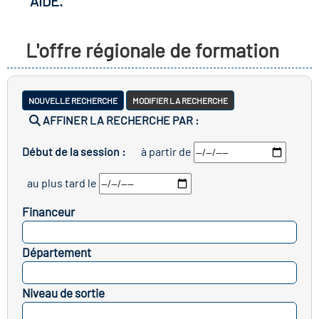
AIDE.
r les métiers
oire des métiers en
L'offre régionale de formation
r
fres clés métiers et
oire de l'Economie
NOUVELLE RECHERCHE
MODIFIER LA RECHERCHE
s
AFFINER LA RECHERCHE PAR :
et Solidaire (ESS)
Début de la session :
à partir de
un lieu d'information ou
oire du secteur sanitaire
au plus tard le
mpagnement
Financeur
oire de l'Industrie
SELECTIONNEZ
Département
SELECTIONNEZ
toire emploi-formation
Niveau de sortie
icap
SELECTIONNEZ