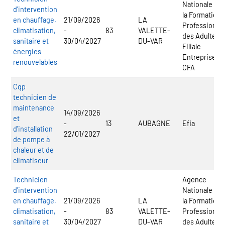
Nationale po
d'intervention
la Formation
en chauffage,
21/09/2026
LA
Professionnel
climatisation,
-
83
VALETTE-
des Adultes -
sanitaire et
30/04/2027
DU-VAR
Filiale
énergies
Entreprise -
renouvelables
CFA
Cqp
technicien de
maintenance
14/09/2026
et
-
13
AUBAGNE
Efia
d'installation
22/01/2027
de pompe à
chaleur et de
climatiseur
Technicien
Agence
d'intervention
Nationale po
en chauffage,
21/09/2026
LA
la Formation
climatisation,
-
83
VALETTE-
Professionnel
sanitaire et
30/04/2027
DU-VAR
des Adultes -