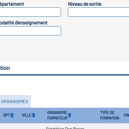
épartement
Niveau de sortie
SELECTIONNEZ
SELECTIONNEZ
odalité d'enseignement
SELECTIONNEZ
tion
S ORGANISMES
ORGANISME
TYPE DE
DPT
VILLE
FI
FORMATEUR
FORMATION
Fondation Don Bosco