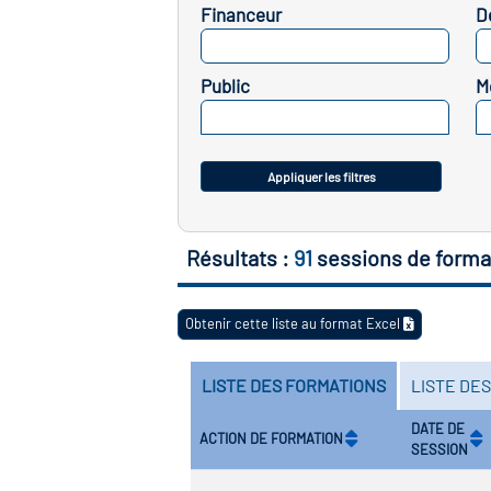
Financeur
D
SELECTIONNEZ
Public
M
SELECTIONNEZ
Appliquer les filtres
Résultats :
91
sessions de forma
Obtenir cette liste au format Excel
LISTE DES FORMATIONS
LISTE DE
DATE DE
ACTION DE FORMATION
SESSION