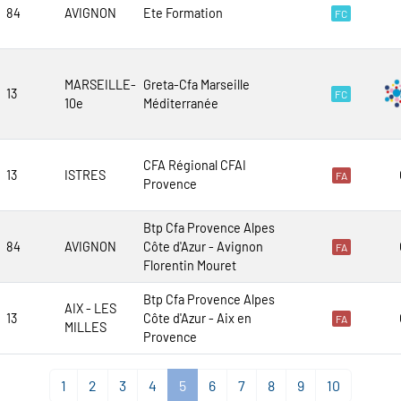
84
AVIGNON
Ete Formation
FC
MARSEILLE-
Greta-Cfa Marseille
13
FC
10e
Méditerranée
CFA Régional CFAI
13
ISTRES
FA
Provence
Btp Cfa Provence Alpes
84
AVIGNON
Côte d'Azur - Avignon
FA
Florentin Mouret
Btp Cfa Provence Alpes
AIX - LES
13
Côte d'Azur - Aix en
FA
MILLES
Provence
1
2
3
4
5
6
7
8
9
10