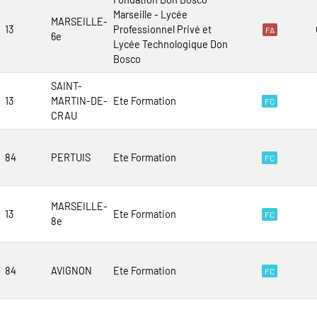
Marseille - Lycée
MARSEILLE-
13
Professionnel Privé et
FA
6e
Lycée Technologique Don
Bosco
SAINT-
13
MARTIN-DE-
Ete Formation
FC
CRAU
84
PERTUIS
Ete Formation
FC
MARSEILLE-
13
Ete Formation
FC
8e
84
AVIGNON
Ete Formation
FC