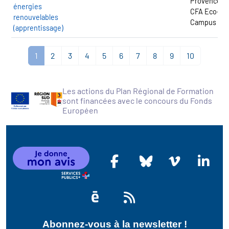
Provence -
énergies
CFA Eco-
renouvelables
Campus
(apprentissage)
1
2
3
4
5
6
7
8
9
10
Les actions du Plan Régional de Formation
sont financées avec le concours du Fonds
Européen
Abonnez-vous à la newsletter !