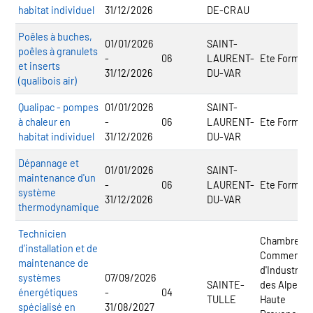
habitat individuel
31/12/2026
DE-CRAU
Poêles à buches,
01/01/2026
SAINT-
poêles à granulets
-
06
LAURENT-
Ete Formati
et inserts
31/12/2026
DU-VAR
(qualibois air)
Qualipac - pompes
01/01/2026
SAINT-
à chaleur en
-
06
LAURENT-
Ete Formati
habitat individuel
31/12/2026
DU-VAR
Dépannage et
01/01/2026
SAINT-
maintenance d'un
-
06
LAURENT-
Ete Formati
système
31/12/2026
DU-VAR
thermodynamique
Technicien
Chambre de
d’installation et de
Commerce 
maintenance de
d'Industrie
systèmes
07/09/2026
SAINTE-
des Alpes d
énergétiques
-
04
TULLE
Haute
spécialisé en
31/08/2027