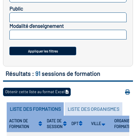
Public
vatoire des transitions
SELECTIONNEZ
s de construction)
Modalité d'enseignement
SELECTIONNEZ
vatoire des secteurs
(en
 construction)
Appliquer les filtres
Résultats :
91
sessions de formation
Obtenir cette liste au format Excel
LISTE DES FORMATIONS
LISTE DES ORGANISMES
ACTION DE
DATE DE
ORGANISME
DPT
VILLE
FORMATION
SESSION
FORMATEUR