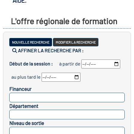
AIDE.
r les métiers
oire des métiers en
L'offre régionale de formation
r
fres clés métiers et
oire de l'Economie
NOUVELLE RECHERCHE
MODIFIER LA RECHERCHE
s
AFFINER LA RECHERCHE PAR :
et Solidaire (ESS)
Début de la session :
à partir de
un lieu d'information ou
oire du secteur sanitaire
au plus tard le
mpagnement
Financeur
oire de l'Industrie
SELECTIONNEZ
Département
SELECTIONNEZ
toire emploi-formation
Niveau de sortie
icap
SELECTIONNEZ