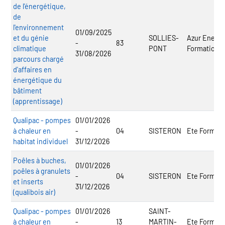
de l'énergétique,
de
l'environnement
01/09/2025
et du génie
SOLLIES-
Azur Enerj
-
83
climatique
PONT
Formation
31/08/2026
parcours chargé
d'affaires en
énergétique du
bâtiment
(apprentissage)
Qualipac - pompes
01/01/2026
à chaleur en
-
04
SISTERON
Ete Formati
habitat individuel
31/12/2026
Poêles à buches,
01/01/2026
poêles à granulets
-
04
SISTERON
Ete Formati
et inserts
31/12/2026
(qualibois air)
Qualipac - pompes
01/01/2026
SAINT-
à chaleur en
-
13
MARTIN-
Ete Formati