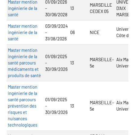
Master mention
01/09/2026
UNIVERS
MARSEILLE
ingénierie de la
-
13
D'AIX
CEDEX 05
santé
30/06/2028
MARSEIL
Master mention
03/09/2024
Universit
ingénierie de la
-
06
NICE
Côte d'Az
santé
31/08/2026
Master mention
ingénierie de la
01/09/2025
MARSEILLE-
Aix Marsei
santé parcours
-
13
5e
Universit
médicaments et
30/09/2026
produits de santé
Master mention
ingénierie de la
santé parcours
01/09/2025
MARSEILLE-
Aix Marsei
prévention des
-
13
5e
Universit
risques et
30/09/2026
nuisances
technologiques