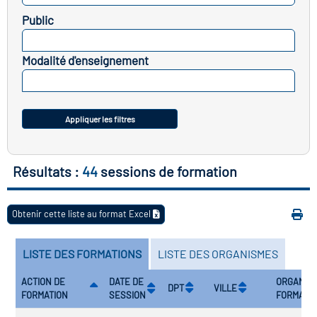
Public
vatoire des transitions
SELECTIONNEZ
s de construction)
Modalité d'enseignement
SELECTIONNEZ
vatoire des secteurs
(en
 construction)
Appliquer les filtres
Résultats :
44
sessions de formation
Obtenir cette liste au format Excel
LISTE DES FORMATIONS
LISTE DES ORGANISMES
ACTION DE
DATE DE
ORGANIS
DPT
VILLE
FORMATION
SESSION
FORMATE