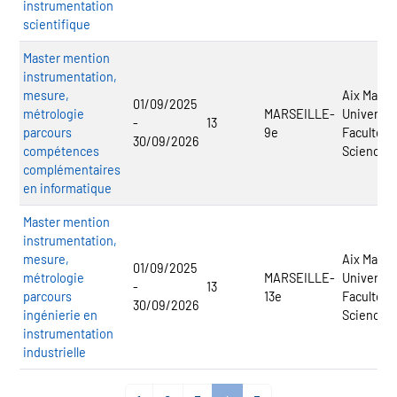
instrumentation
scientifique
Master mention
instrumentation,
mesure,
Aix Marsei
01/09/2025
métrologie
MARSEILLE-
Université
-
13
parcours
9e
Faculté d
30/09/2026
compétences
Sciences
complémentaires
en informatique
Master mention
instrumentation,
mesure,
Aix Marsei
01/09/2025
métrologie
MARSEILLE-
Université
-
13
parcours
13e
Faculté d
30/09/2026
ingénierie en
Sciences
instrumentation
industrielle