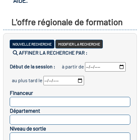
AIDE.
r les métiers
oire des métiers en
L'offre régionale de formation
r
fres clés métiers et
oire de l'Economie
NOUVELLE RECHERCHE
MODIFIER LA RECHERCHE
s
AFFINER LA RECHERCHE PAR :
et Solidaire (ESS)
Début de la session :
à partir de
un lieu d'information ou
oire du secteur sanitaire
au plus tard le
mpagnement
Financeur
oire de l'Industrie
SELECTIONNEZ
Département
SELECTIONNEZ
toire emploi-formation
Niveau de sortie
icap
SELECTIONNEZ