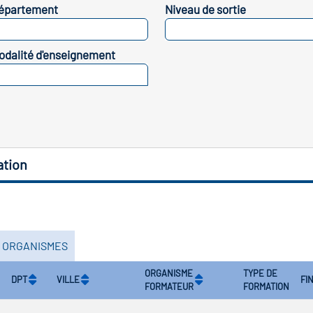
épartement
Niveau de sortie
SELECTIONNEZ
SELECTIONNEZ
odalité d'enseignement
SELECTIONNEZ
ation
S ORGANISMES
ORGANISME
TYPE DE
DPT
VILLE
FI
FORMATEUR
FORMATION