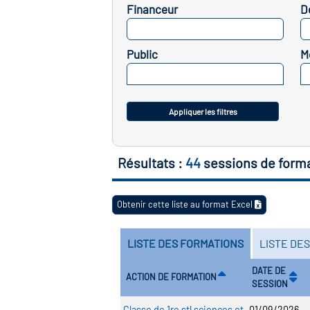
Financeur
D
SELECTIONNEZ
Public
M
SELECTIONNEZ
Appliquer les filtres
Résultats :
44
sessions de form
Obtenir cette liste au format Excel
LISTE DES FORMATIONS
LISTE DE
DATE DE
ACTION DE FORMATION
SESSION
Classe de 1re stl sciences et
01/09/2026 -