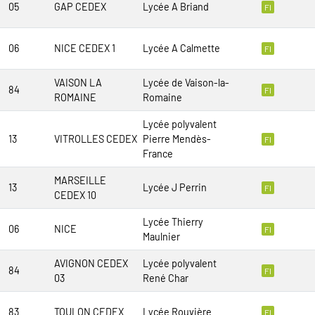
05
GAP CEDEX
Lycée A Briand
FI
06
NICE CEDEX 1
Lycée A Calmette
FI
VAISON LA
Lycée de Vaison-la-
84
FI
ROMAINE
Romaine
Lycée polyvalent
13
VITROLLES CEDEX
Pierre Mendès-
FI
France
MARSEILLE
13
Lycée J Perrin
FI
CEDEX 10
Lycée Thierry
06
NICE
FI
Maulnier
AVIGNON CEDEX
Lycée polyvalent
84
FI
03
René Char
83
TOULON CEDEX
Lycée Rouvière
FI