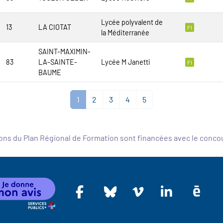
Lycée polyvalent de
13
LA CIOTAT
FI
la Méditerranée
SAINT-MAXIMIN-
83
LA-SAINTE-
Lycée M Janetti
FI
BAUME
1
2
3
4
5
ons du Plan Régional de Formation sont financées avec le conc