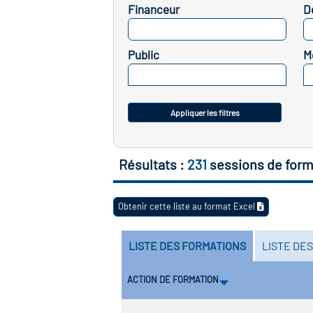
Financeur
D
SELECTIONNEZ
Public
M
SELECTIONNEZ
Appliquer les filtres
Résultats :
231
sessions de form
Obtenir cette liste au format Excel
LISTE DES FORMATIONS
LISTE DE
ACTION DE FORMATION