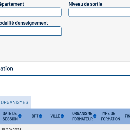
épartement
Niveau de sortie
SELECTIONNEZ
SELECTIONNEZ
odalité d'enseignement
SELECTIONNEZ
ation
S ORGANISMES
DATE DE
ORGANISME
TYPE DE
DPT
VILLE
FI
SESSION
FORMATEUR
FORMATION
19/10/2026 -