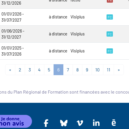
FA
31/12/2026
01/01/2026 -
à distance
Visiplus
FC
31/07/2027
01/06/2026 -
à distance
Visiplus
FC
31/12/2027
01/01/2025 -
à distance
Visiplus
FC
31/07/2026
«
2
3
4
5
6
7
8
9
10
11
»
ons du Plan Régional de Formation sont financées avec le conc