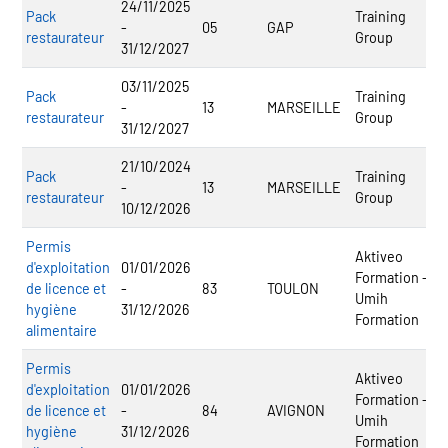
24/11/2025
Pack
Training
-
05
GAP
restaurateur
Group
31/12/2027
03/11/2025
Pack
Training
-
13
MARSEILLE
restaurateur
Group
31/12/2027
21/10/2024
Pack
Training
-
13
MARSEILLE
restaurateur
Group
10/12/2026
Permis
Aktiveo
d'exploitation
01/01/2026
Formation -
de licence et
-
83
TOULON
Umih
hygiène
31/12/2026
Formation
alimentaire
Permis
Aktiveo
d'exploitation
01/01/2026
Formation -
de licence et
-
84
AVIGNON
Umih
hygiène
31/12/2026
Formation