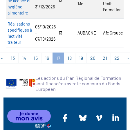
de licence et
-
13
13e
Umih
hygiène
31/12/2026
Formation
alimentaire
Réalisations
05/10/2026
spécifiques à
-
13
AUBAGNE
Afc Groupe
l’activité
07/10/2026
traiteur
«
13
14
15
16
17
18
19
20
21
22
»
Les actions du Plan Régional de Formation
sont financées avec le concours du Fonds
Européen