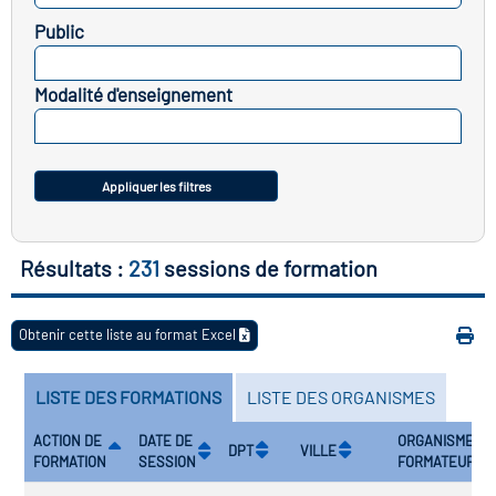
Public
atoire des transitions
SELECTIONNEZ
 de construction)
Modalité d'enseignement
SELECTIONNEZ
atoire des secteurs
(en
construction)
Appliquer les filtres
Résultats :
231
sessions de formation
Obtenir cette liste au format Excel
LISTE DES FORMATIONS
LISTE DES ORGANISMES
ACTION DE
DATE DE
ORGANISME
DPT
VILLE
FORMATION
SESSION
FORMATEUR