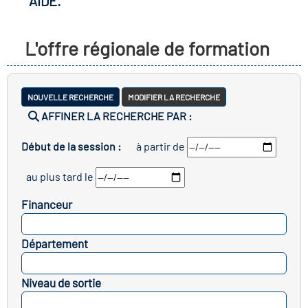
AIDE.
 les métiers
ire des métiers en
L'offre régionale de formation
res clés métiers et
ire de l'Economie
NOUVELLE RECHERCHE
MODIFIER LA RECHERCHE
AFFINER LA RECHERCHE PAR :
 Solidaire (ESS)
Début de la session :
à partir de
n lieu d'information ou
ire du secteur sanitaire
au plus tard le
pagnement
Financeur
ire de l'Industrie
SELECTIONNEZ
Département
SELECTIONNEZ
oire emploi-formation
Niveau de sortie
cap
SELECTIONNEZ