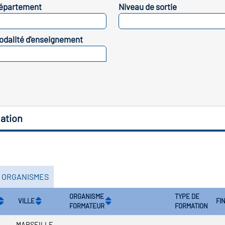
épartement
Niveau de sortie
SELECTIONNEZ
SELECTIONNEZ
odalité d'enseignement
SELECTIONNEZ
ation
S ORGANISMES
ORGANISME
TYPE DE
VILLE
FI
FORMATEUR
FORMATION
MARSEILLE-