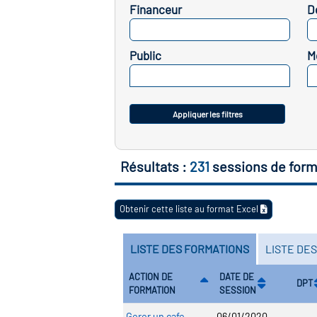
Financeur
D
SELECTIONNEZ
Public
M
SELECTIONNEZ
Appliquer les filtres
Résultats :
231
sessions de form
Obtenir cette liste au format Excel
LISTE DES FORMATIONS
LISTE DE
ACTION DE
DATE DE
DPT
FORMATION
SESSION
Gerer un cafe,
06/01/2020 -