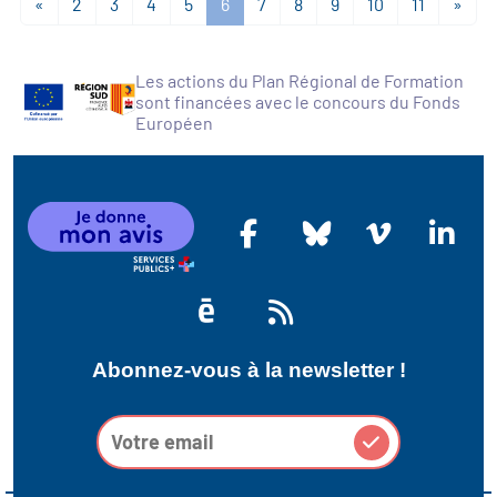
«
2
3
4
5
6
7
8
9
10
11
»
Les actions du Plan Régional de Formation
sont financées avec le concours du Fonds
Européen
Abonnez-vous à la newsletter !