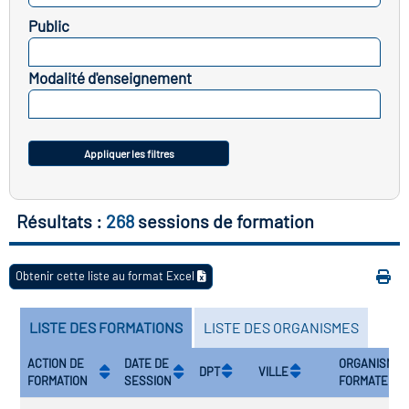
icap
Public
SELECTIONNEZ
vatoire des secteurs
(en
Modalité d'enseignement
 construction)
SELECTIONNEZ
Appliquer les filtres
Résultats :
268
sessions de formation
Obtenir cette liste au format Excel
LISTE DES FORMATIONS
LISTE DES ORGANISMES
ACTION DE
DATE DE
ORGANISME
DPT
VILLE
FORMATION
SESSION
FORMATEUR