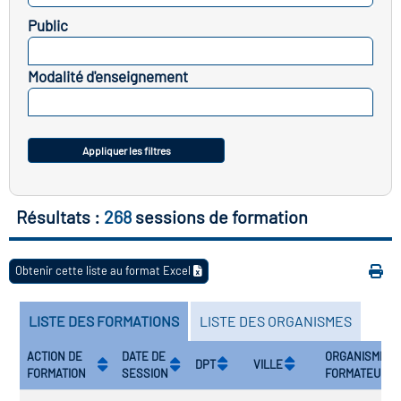
Public
vatoire des transitions
SELECTIONNEZ
s de construction)
Modalité d'enseignement
SELECTIONNEZ
vatoire des secteurs
(en
 construction)
Appliquer les filtres
Résultats :
268
sessions de formation
Obtenir cette liste au format Excel
LISTE DES FORMATIONS
LISTE DES ORGANISMES
ACTION DE
DATE DE
ORGANISME
DPT
VILLE
FORMATION
SESSION
FORMATEUR