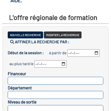
AIDE.
r les métiers
oire des métiers en
L'offre régionale de formation
r
fres clés métiers et
oire de l'Economie
NOUVELLE RECHERCHE
MODIFIER LA RECHERCHE
s
AFFINER LA RECHERCHE PAR :
et Solidaire (ESS)
Début de la session :
à partir de
un lieu d'information ou
oire du secteur sanitaire
au plus tard le
mpagnement
Financeur
oire de l'Industrie
SELECTIONNEZ
Département
SELECTIONNEZ
toire emploi-formation
Niveau de sortie
icap
SELECTIONNEZ