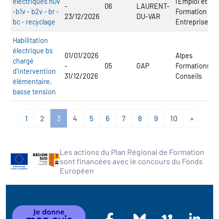
électriques h0v
l'Emploi et la
-
06
LAURENT-
-b1v - b2v - br -
Formation en
23/12/2026
DU-VAR
bc - recyclage
Entreprise
Habilitation
électrique bs
01/01/2026
Alpes
chargé
-
05
GAP
Formations
d'intervention
31/12/2026
Conseils
élémentaire,
basse tension
1
2
3
4
5
6
7
8
9
10
»
Les actions du Plan Régional de Formation
sont financées avec le concours du Fonds
Européen