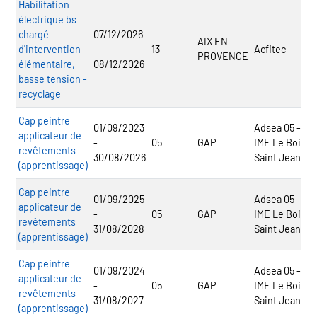
Habilitation
électrique bs
chargé
07/12/2026
AIX EN
d'intervention
-
13
Acfitec
PROVENCE
élémentaire,
08/12/2026
basse tension -
recyclage
Cap peintre
01/09/2023
Adsea 05 -
applicateur de
-
05
GAP
IME Le Bois
revêtements
30/08/2026
Saint Jean
(apprentissage)
Cap peintre
01/09/2025
Adsea 05 -
applicateur de
-
05
GAP
IME Le Bois
revêtements
31/08/2028
Saint Jean
(apprentissage)
Cap peintre
01/09/2024
Adsea 05 -
applicateur de
-
05
GAP
IME Le Bois
revêtements
31/08/2027
Saint Jean
(apprentissage)