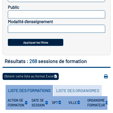
icap
Public
SELECTIONNEZ
vatoire des secteurs
(en
Modalité d'enseignement
 construction)
SELECTIONNEZ
Appliquer les filtres
Résultats :
268
sessions de formation
Obtenir cette liste au format Excel
LISTE DES FORMATIONS
LISTE DES ORGANISMES
ACTION DE
DATE DE
ORGANISME
DPT
VILLE
FORMATION
SESSION
FORMATEUR