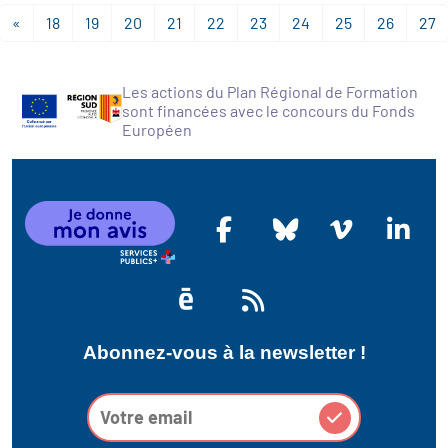
«
18
19
20
21
22
23
24
25
26
27
Les actions du Plan Régional de Formation
sont financées avec le concours du Fonds
Européen
Abonnez-vous à la newsletter !