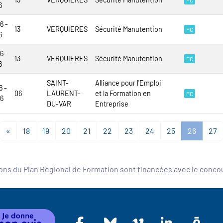
FC
6
6 -
13
VERQUIERES
Sécurité Manutention
FC
6
6 -
13
VERQUIERES
Sécurité Manutention
FC
6
SAINT-
Alliance pour l'Emploi
6 -
06
LAURENT-
et la Formation en
FC
6
DU-VAR
Entreprise
«
18
19
20
21
22
23
24
25
26
27
ons du Plan Régional de Formation sont financées avec le conc