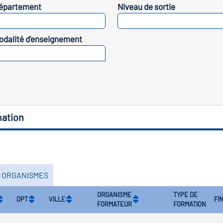
épartement
Niveau de sortie
SELECTIONNEZ
SELECTIONNEZ
odalité d'enseignement
SELECTIONNEZ
mation
S ORGANISMES
ORGANISME
TYPE DE
DPT
VILLE
FI
FORMATEUR
FORMATION