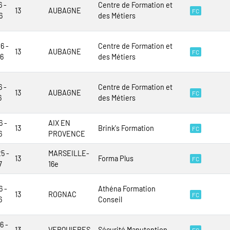
6 -
Centre de Formation et
13
AUBAGNE
FC
6
des Métiers
6 -
Centre de Formation et
13
AUBAGNE
FC
6
des Métiers
6 -
Centre de Formation et
13
AUBAGNE
FC
6
des Métiers
6 -
AIX EN
13
Brink's Formation
FC
6
PROVENCE
5 -
MARSEILLE-
13
Forma Plus
FC
7
16e
6 -
Athéna Formation
13
ROGNAC
FC
6
Conseil
6 -
13
VERQUIERES
Sécurité Manutention