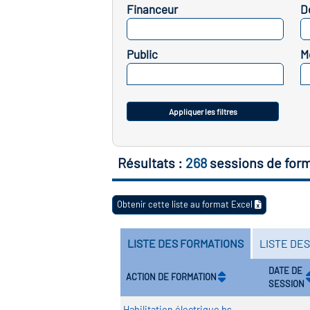
Financeur
D
SELECTIONNEZ
Public
M
SELECTIONNEZ
Appliquer les filtres
Résultats :
268
sessions de for
Obtenir cette liste au format Excel
LISTE DES FORMATIONS
LISTE DE
DATE DE
ACTION DE FORMATION
SESSION
Habilitation électrique bs