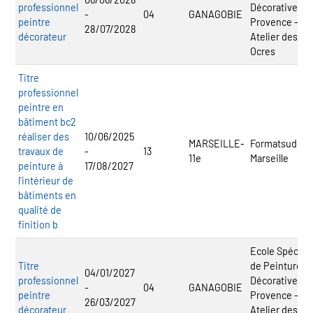
professionnel
Décorative de
-
04
GANAGOBIE
peintre
Provence -
28/07/2028
décorateur
Atelier des
Ocres
Titre
professionnel
peintre en
bâtiment bc2
réaliser des
10/06/2025
MARSEILLE-
Formatsud
travaux de
-
13
11e
Marseille
peinture à
17/08/2027
l'intérieur de
bâtiments en
qualité de
finition b
Ecole Spécial
Titre
de Peinture
04/01/2027
professionnel
Décorative de
-
04
GANAGOBIE
peintre
Provence -
26/03/2027
décorateur
Atelier des