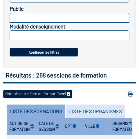
icap
Public
SELECTIONNEZ
vatoire des secteurs
(en
Modalité d'enseignement
 construction)
SELECTIONNEZ
Appliquer les filtres
Résultats :
268
sessions de formation
Obtenir cette liste au format Excel
LISTE DES FORMATIONS
LISTE DES ORGANISMES
ACTION DE
DATE DE
ORGANISME
DPT
VILLE
FORMATION
SESSION
FORMATEUR