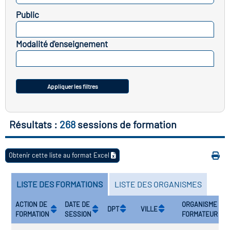
Public
vatoire des transitions
SELECTIONNEZ
s de construction)
Modalité d'enseignement
SELECTIONNEZ
vatoire des secteurs
(en
 construction)
Appliquer les filtres
Résultats :
268
sessions de formation
Obtenir cette liste au format Excel
LISTE DES FORMATIONS
LISTE DES ORGANISMES
ACTION DE
DATE DE
ORGANISME
DPT
VILLE
FORMATION
SESSION
FORMATEUR