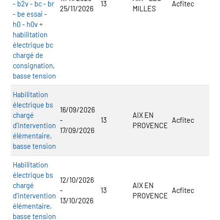
- b2v - bc - br
13
Acfitec
25/11/2026
MILLES
- be essai -
h0 - h0v +
habilitation
électrique bc
chargé de
consignation,
basse tension
Habilitation
électrique bs
16/09/2026
chargé
AIX EN
-
13
Acfitec
d'intervention
PROVENCE
17/09/2026
élémentaire,
basse tension
Habilitation
électrique bs
12/10/2026
chargé
AIX EN
-
13
Acfitec
d'intervention
PROVENCE
13/10/2026
élémentaire,
basse tension