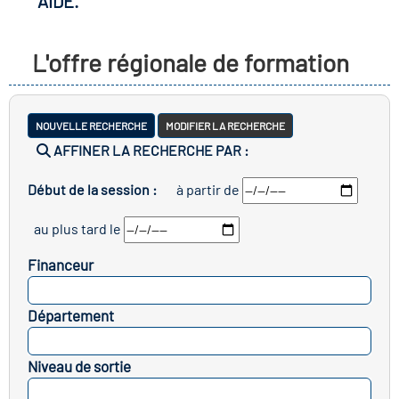
AIDE.
r les métiers
oire des métiers en
L'offre régionale de formation
r
fres clés métiers et
oire de l'Economie
NOUVELLE RECHERCHE
MODIFIER LA RECHERCHE
s
AFFINER LA RECHERCHE PAR :
et Solidaire (ESS)
Début de la session :
à partir de
un lieu d'information ou
oire du secteur sanitaire
au plus tard le
mpagnement
Financeur
oire de l'Industrie
SELECTIONNEZ
Département
SELECTIONNEZ
toire emploi-formation
Niveau de sortie
icap
SELECTIONNEZ