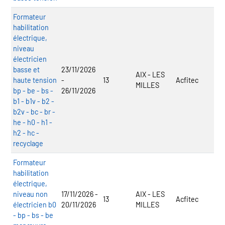
Formateur
habilitation
électrique,
niveau
électricien
basse et
23/11/2026
AIX - LES
haute tension
-
13
Acfitec
MILLES
bp - be - bs -
26/11/2026
b1 - b1v - b2 -
b2v - bc - br -
he - h0 - h1 -
h2 - hc -
recyclage
Formateur
habilitation
électrique,
niveau non
17/11/2026 -
AIX - LES
13
Acfitec
électricien b0
20/11/2026
MILLES
- bp - bs - be