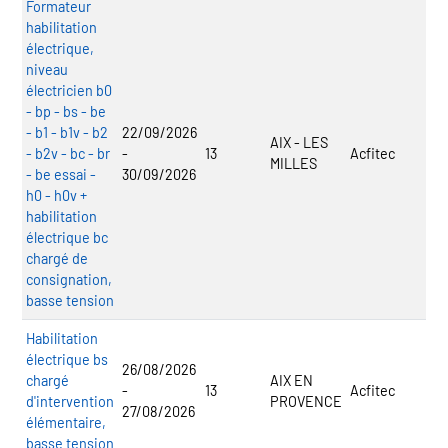
Formateur
habilitation
électrique,
niveau
électricien b0
- bp - bs - be
- b1 - b1v - b2
22/09/2026
AIX - LES
- b2v - bc - br
-
13
Acfitec
MILLES
- be essai -
30/09/2026
h0 - h0v +
habilitation
électrique bc
chargé de
consignation,
basse tension
Habilitation
électrique bs
26/08/2026
chargé
AIX EN
-
13
Acfitec
d'intervention
PROVENCE
27/08/2026
élémentaire,
basse tension