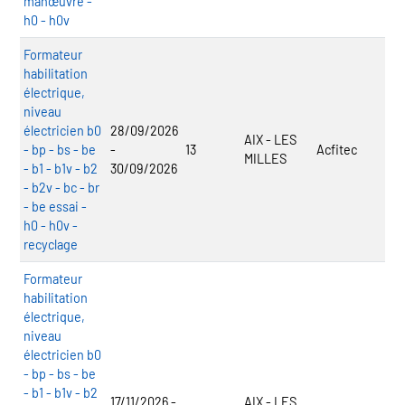
manœuvre -
h0 - h0v
Formateur
habilitation
électrique,
niveau
électricien b0
28/09/2026
AIX - LES
- bp - bs - be
-
13
Acfitec
MILLES
- b1 - b1v - b2
30/09/2026
- b2v - bc - br
- be essai -
h0 - h0v -
recyclage
Formateur
habilitation
électrique,
niveau
électricien b0
- bp - bs - be
- b1 - b1v - b2
17/11/2026 -
AIX - LES