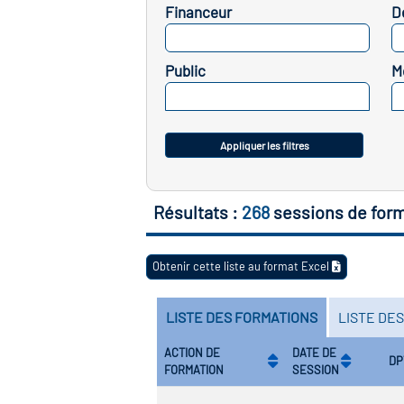
Financeur
D
SELECTIONNEZ
Public
M
SELECTIONNEZ
Appliquer les filtres
Résultats :
268
sessions de for
Obtenir cette liste au format Excel
LISTE DES FORMATIONS
LISTE DE
ACTION DE
DATE DE
DP
FORMATION
SESSION