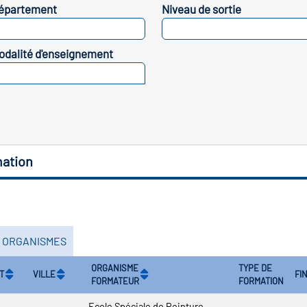
épartement
Niveau de sortie
SELECTIONNEZ
SELECTIONNEZ
odalité d'enseignement
SELECTIONNEZ
mation
S ORGANISMES
ORGANISME
TYPE DE
T
VILLE
FI
FORMATEUR
FORMATION
Ecole Spéciale de Peinture