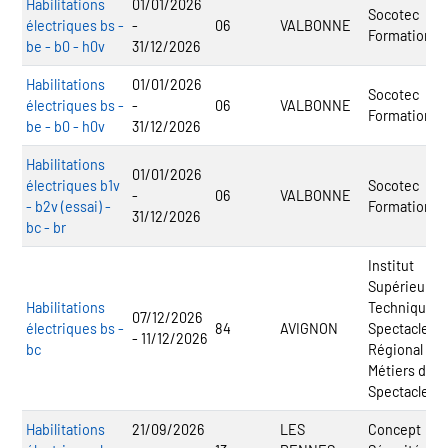
Habilitations
01/01/2026
Socotec
électriques bs -
-
06
VALBONNE
Formation
be - b0 - h0v
31/12/2026
Habilitations
01/01/2026
Socotec
électriques bs -
-
06
VALBONNE
Formation
be - b0 - h0v
31/12/2026
Habilitations
01/01/2026
électriques b1v
Socotec
-
06
VALBONNE
- b2v (essai) -
Formation
31/12/2026
bc - br
Institut
Supérieur d
Habilitations
Techniques 
07/12/2026
électriques bs -
84
AVIGNON
Spectacle - 
- 11/12/2026
bc
Régional
Métiers du
Spectacle
Habilitations
21/09/2026
LES
Concept