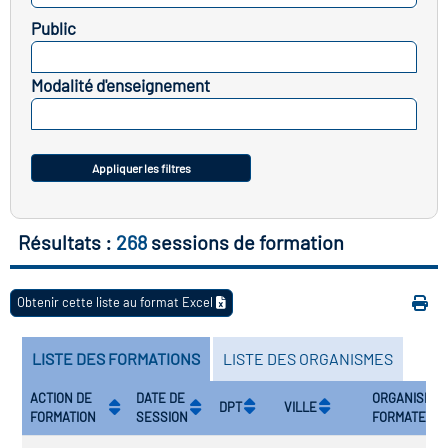
cap
Public
SELECTIONNEZ
atoire des secteurs
(en
Modalité d'enseignement
construction)
SELECTIONNEZ
Appliquer les filtres
Résultats :
268
sessions de formation
Obtenir cette liste au format Excel
LISTE DES FORMATIONS
LISTE DES ORGANISMES
ACTION DE
DATE DE
ORGANISME
DPT
VILLE
FORMATION
SESSION
FORMATEUR