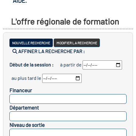
AIDE.
 les métiers
ire des métiers en
L'offre régionale de formation
ire des transitions
res clés métiers et
NOUVELLE RECHERCHE
MODIFIER LA RECHERCHE
ire de l'Economie
AFFINER LA RECHERCHE PAR :
 Solidaire (ESS)
Début de la session :
à partir de
n lieu d'information ou
au plus tard le
pagnement
ire du secteur sanitaire
Financeur
SELECTIONNEZ
Département
ire de l'Industrie
SELECTIONNEZ
Niveau de sortie
ire emploi-formation
SELECTIONNEZ