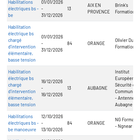
Habilitations
01/01/2026
AIX EN
Brink's
électriques bs -
-
13
PROVENCE
Formation
be
31/12/2026
Habilitation
électrique bs
01/01/2026
chargé
Olivier Dupe
-
84
ORANGE
d'intervention
Formation
31/12/2026
élémentaire,
basse tension
Habilitation
Institut
électrique bs
Européen d
16/12/2026
chargé
Sécurité et 
-
13
AUBAGNE
d'intervention
Communicat
16/12/2026
élémentaire,
- Antenne
basse tension
Aubagne
Habilitations
12/10/2026
NG Formatio
électriques bs -
-
84
ORANGE
- Ngnear
be manoeuvre
13/10/2026