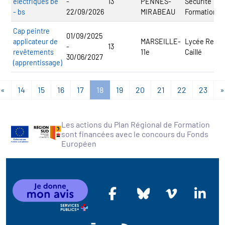
électriques be
-
13
PENNES-
Sécurité
- bs
22/09/2026
MIRABEAU
Formation
Cap peintre
01/09/2025
applicateur de
MARSEILLE-
Lycée René
-
13
revêtements
11e
Caillé
30/06/2027
(apprentissage)
«
14
15
16
17
18
19
20
21
22
23
»
Les actions du Plan Régional de Formation
sont financées avec le concours du Fonds
Européen