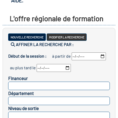
AIDE.
 les métiers
oire des métiers en
L'offre régionale de formation
res clés métiers et
oire de l'Economie
NOUVELLE RECHERCHE
MODIFIER LA RECHERCHE
AFFINER LA RECHERCHE PAR :
t Solidaire (ESS)
Début de la session :
à partir de
n lieu d'information ou
ire du secteur sanitaire
au plus tard le
pagnement
Financeur
ire de l'Industrie
SELECTIONNEZ
Département
SELECTIONNEZ
oire emploi-formation
Niveau de sortie
cap
SELECTIONNEZ