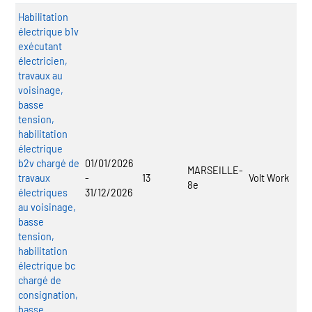
Habilitation
électrique b1v
exécutant
électricien,
travaux au
voisinage,
basse
tension,
habilitation
électrique
b2v chargé de
01/01/2026
MARSEILLE-
travaux
-
13
Volt Work
8e
électriques
31/12/2026
au voisinage,
basse
tension,
habilitation
électrique bc
chargé de
consignation,
basse