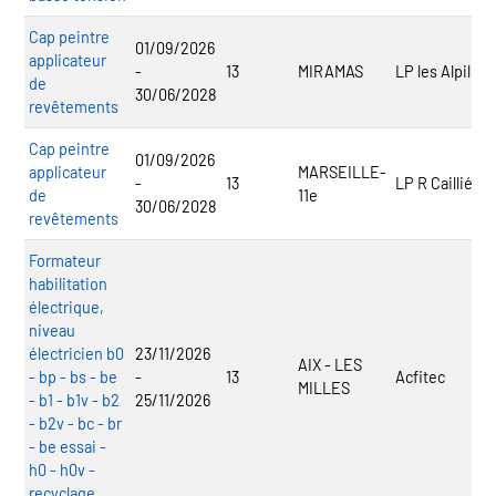
Cap peintre
01/09/2026
applicateur
-
13
MIRAMAS
LP les Alpilles
de
30/06/2028
revêtements
Cap peintre
01/09/2026
applicateur
MARSEILLE-
-
13
LP R Caillié
de
11e
30/06/2028
revêtements
Formateur
habilitation
électrique,
niveau
électricien b0
23/11/2026
AIX - LES
- bp - bs - be
-
13
Acfitec
MILLES
- b1 - b1v - b2
25/11/2026
- b2v - bc - br
- be essai -
h0 - h0v -
recyclage