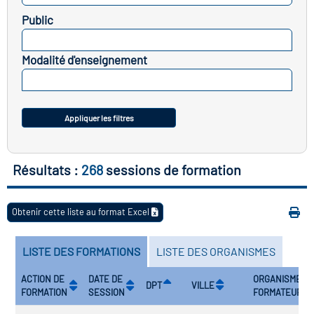
Public
atoire des transitions
SELECTIONNEZ
 de construction)
Modalité d'enseignement
SELECTIONNEZ
atoire des secteurs
(en
construction)
Appliquer les filtres
Résultats :
268
sessions de formation
Obtenir cette liste au format Excel
LISTE DES FORMATIONS
LISTE DES ORGANISMES
ACTION DE
DATE DE
ORGANISME
DPT
VILLE
FORMATION
SESSION
FORMATEUR