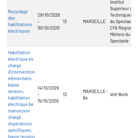
Institut
Supérieur des
Recyclage
29/10/2026
Techniques
des
-
13
MARSEILLE
du Spectacle -
habilitations
30/10/2026
CFA Régional
électriques
Métiers du
Spectacle
Habilitation
électrique bs
chargé
d'intervention
élémentaire,
basse
14/10/2026
tension,
MARSEILLE-
-
13
Volt Work
habilitation
8e
15/10/2026
électrique be
manoeuvre
chargé
d'opérations
spécifiques,
basse tension