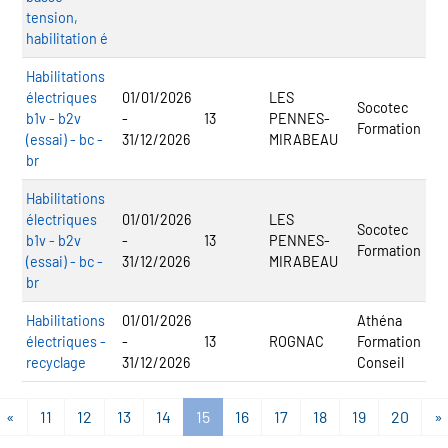
tension,
habilitation é
Habilitations
électriques
01/01/2026
LES
Socotec
b1v - b2v
-
13
PENNES-
Formation
(essai) - bc -
31/12/2026
MIRABEAU
br
Habilitations
électriques
01/01/2026
LES
Socotec
b1v - b2v
-
13
PENNES-
Formation
(essai) - bc -
31/12/2026
MIRABEAU
br
Habilitations
01/01/2026
Athéna
électriques -
-
13
ROGNAC
Formation
recyclage
31/12/2026
Conseil
«
11
12
13
14
15
16
17
18
19
20
»