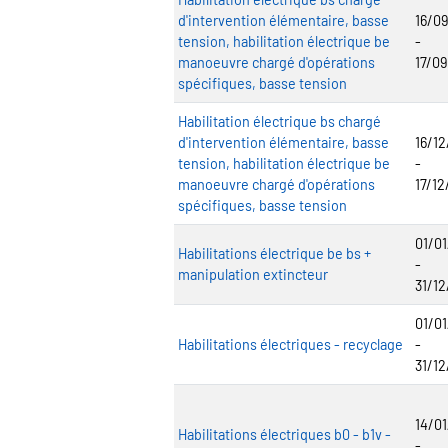
d'intervention élémentaire, basse
16/0
tension, habilitation électrique be
-
manoeuvre chargé d'opérations
17/0
spécifiques, basse tension
Habilitation électrique bs chargé
d'intervention élémentaire, basse
16/1
tension, habilitation électrique be
-
manoeuvre chargé d'opérations
17/1
spécifiques, basse tension
01/0
Habilitations électrique be bs +
-
manipulation extincteur
31/1
01/0
Habilitations électriques - recyclage
-
31/1
14/0
Habilitations électriques b0 - b1v -
-