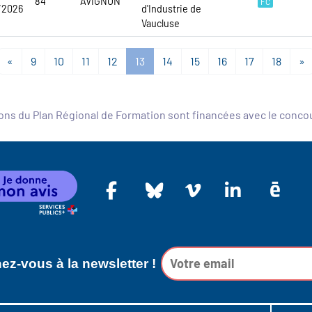
84
AVIGNON
FC
/2026
d'Industrie de
Vaucluse
«
9
10
11
12
13
14
15
16
17
18
»
ons du Plan Régional de Formation sont financées avec le conc
z-vous à la newsletter !