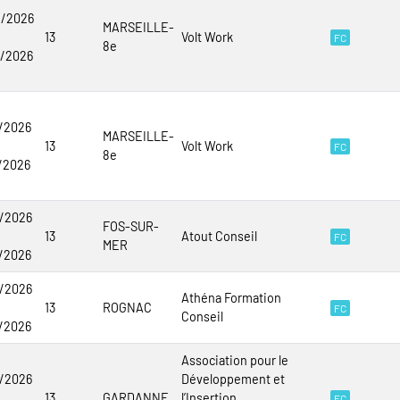
9/2026
MARSEILLE-
13
Volt Work
FC
8e
9/2026
2/2026
MARSEILLE-
13
Volt Work
FC
8e
2/2026
1/2026
FOS-SUR-
13
Atout Conseil
FC
MER
2/2026
1/2026
Athéna Formation
13
ROGNAC
FC
Conseil
2/2026
Association pour le
1/2026
Développement et
13
GARDANNE
l’Insertion
FC