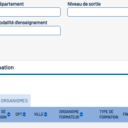
épartement
Niveau de sortie
SELECTIONNEZ
SELECTIONNEZ
odalité d'enseignement
SELECTIONNEZ
mation
S ORGANISMES
 DE
ORGANISME
TYPE DE
DPT
VILLE
FI
SION
FORMATEUR
FORMATION