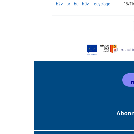
- b2v - br - bc - h0v - recyclage
18/11
Les acti
Abonne