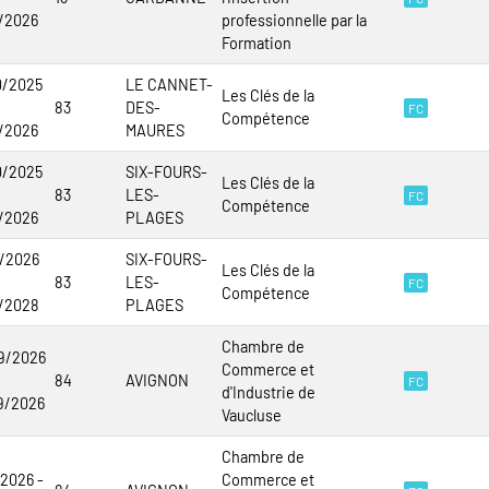
2/2026
professionnelle par la
Formation
0/2025
LE CANNET-
Les Clés de la
83
DES-
FC
Compétence
2/2026
MAURES
0/2025
SIX-FOURS-
Les Clés de la
83
LES-
FC
Compétence
2/2026
PLAGES
1/2026
SIX-FOURS-
Les Clés de la
83
LES-
FC
Compétence
2/2028
PLAGES
Chambre de
9/2026
Commerce et
84
AVIGNON
FC
d'Industrie de
9/2026
Vaucluse
Chambre de
/2026 -
Commerce et