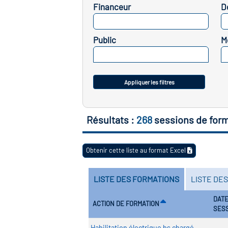
Financeur
D
SELECTIONNEZ
Public
M
SELECTIONNEZ
Appliquer les filtres
Résultats :
268
sessions de for
Obtenir cette liste au format Excel
LISTE DES FORMATIONS
LISTE DE
DATE
ACTION DE FORMATION
SES
Habilitation électrique bs chargé