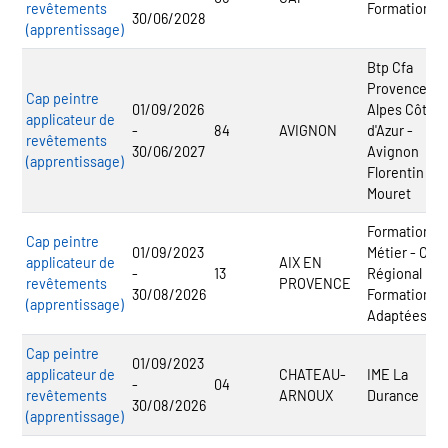
revêtements
Formation G
30/06/2028
(apprentissage)
Btp Cfa
Provence
Cap peintre
01/09/2026
Alpes Côte
applicateur de
-
84
AVIGNON
d'Azur -
revêtements
30/06/2027
Avignon
(apprentissage)
Florentin
Mouret
Formation et
Cap peintre
01/09/2023
Métier - Cfa
applicateur de
AIX EN
-
13
Régional
revêtements
PROVENCE
30/08/2026
Formations
(apprentissage)
Adaptées
Cap peintre
01/09/2023
applicateur de
CHATEAU-
IME La
-
04
revêtements
ARNOUX
Durance
30/08/2026
(apprentissage)