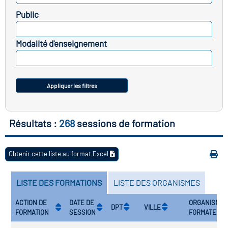
Public
vatoire des transitions
SELECTIONNEZ
s de construction)
Modalité d'enseignement
SELECTIONNEZ
vatoire des secteurs
(en
 construction)
Appliquer les filtres
Résultats :
268
sessions de formation
Obtenir cette liste au format Excel
LISTE DES FORMATIONS
LISTE DES ORGANISMES
ACTION DE
DATE DE
ORGANISME
DPT
VILLE
FORMATION
SESSION
FORMATEUR