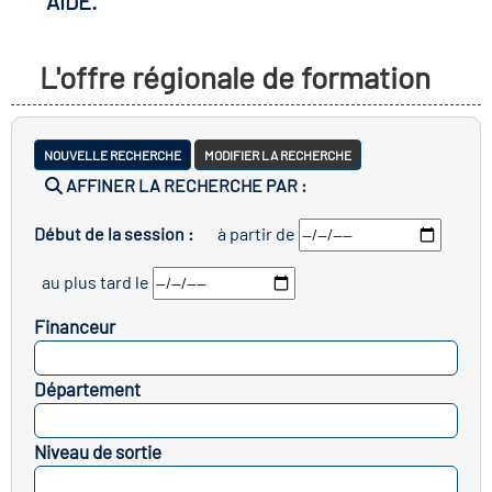
AIDE.
r les métiers
oire des métiers en
L'offre régionale de formation
r
fres clés métiers et
oire de l'Economie
NOUVELLE RECHERCHE
MODIFIER LA RECHERCHE
s
AFFINER LA RECHERCHE PAR :
et Solidaire (ESS)
Début de la session :
à partir de
un lieu d'information ou
oire du secteur sanitaire
au plus tard le
mpagnement
Financeur
oire de l'Industrie
SELECTIONNEZ
Département
SELECTIONNEZ
toire emploi-formation
Niveau de sortie
icap
SELECTIONNEZ