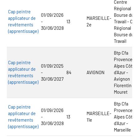
Centre
Régional de l
Cap peintre
01/09/2026
Bourse du
applicateur de
MARSEILLE-
-
13
Travail - CFA
revêtements
2e
30/06/2028
Régional de l
(apprentissage)
Bourse du
Travail
Btp Cfa
Provence
Cap peintre
01/09/2025
Alpes Côte
applicateur de
-
84
AVIGNON
d'Azur -
revêtements
30/06/2027
Avignon
(apprentissage)
Florentin
Mouret
Btp Cfa
Cap peintre
01/09/2026
Provence
applicateur de
MARSEILLE-
-
13
Alpes Côte
revêtements
11e
30/06/2028
d'Azur -
(apprentissage)
Marseille