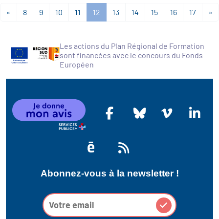
«
8
9
10
11
12
13
14
15
16
17
»
Les actions du Plan Régional de Formation
sont financées avec le concours du Fonds
Européen
Abonnez-vous à la newsletter !