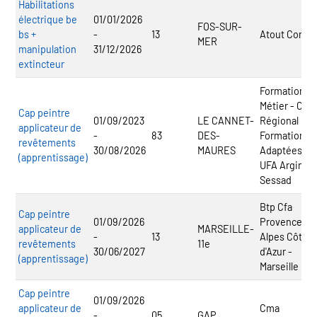
Habilitations
électrique be
01/01/2026
FOS-SUR-
bs +
-
13
Atout Consei
MER
manipulation
31/12/2026
extincteur
Formation et
Métier - Cfa
Cap peintre
01/09/2023
LE CANNET-
Régional
applicateur de
-
83
DES-
Formations
revêtements
30/08/2026
MAURES
Adaptées -
(apprentissage)
UFA Argimsa
Sessad
Btp Cfa
Cap peintre
01/09/2026
Provence
applicateur de
MARSEILLE-
-
13
Alpes Côte
revêtements
11e
30/06/2027
d'Azur -
(apprentissage)
Marseille
Cap peintre
01/09/2026
applicateur de
Cma
-
05
GAP