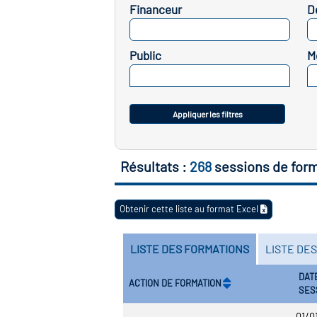
Financeur
D
SELECTIONNEZ
Public
M
SELECTIONNEZ
Appliquer les filtres
Résultats :
268
sessions de for
Obtenir cette liste au format Excel
LISTE DES FORMATIONS
LISTE DE
DAT
ACTION DE FORMATION
SES
01/0