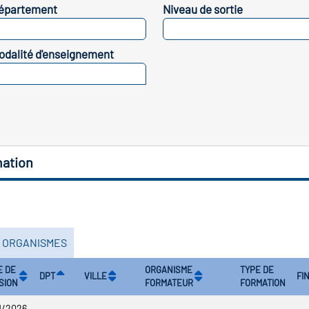
épartement
Niveau de sortie
SELECTIONNEZ
SELECTIONNEZ
odalité d'enseignement
SELECTIONNEZ
mation
S ORGANISMES
E DE
ORGANISME
TYPE DE
DPT
VILLE
FI
SION
FORMATEUR
FORMATION
1/2026