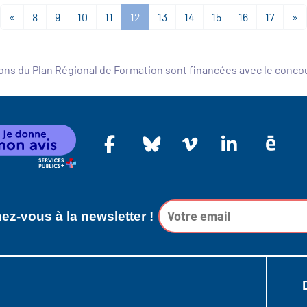
«
8
9
10
11
12
13
14
15
16
17
»
ons du Plan Régional de Formation sont financées avec le conc
z-vous à la newsletter !