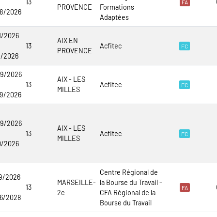
13
FA
PROVENCE
Formations
8/2026
Adaptées
1/2026
AIX EN
13
Acfitec
FC
PROVENCE
1/2026
9/2026
AIX - LES
13
Acfitec
FC
MILLES
9/2026
9/2026
AIX - LES
13
Acfitec
FC
MILLES
0/2026
Centre Régional de
9/2026
MARSEILLE-
la Bourse du Travail -
13
FA
2e
CFA Régional de la
6/2028
Bourse du Travail