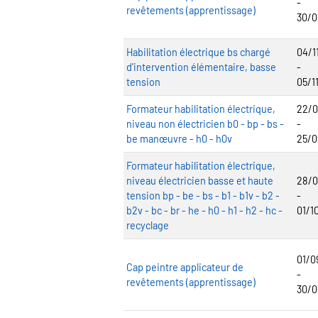
-
revêtements (apprentissage)
30/0
Habilitation électrique bs chargé
04/1
d'intervention élémentaire, basse
-
tension
05/1
Formateur habilitation électrique,
22/0
niveau non électricien b0 - bp - bs -
-
be manœuvre - h0 - h0v
25/0
Formateur habilitation électrique,
niveau électricien basse et haute
28/0
tension bp - be - bs - b1 - b1v - b2 -
-
b2v - bc - br - he - h0 - h1 - h2 - hc -
01/1
recyclage
01/0
Cap peintre applicateur de
-
revêtements (apprentissage)
30/0