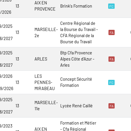
AIX EN
13
Brink's Formation
FC
PROVENCE
2/2026
Centre Régional de
9/2025
MARSEILLE-
la Bourse du Travail -
13
FA
2e
CFA Régional de la
6/2027
Bourse du Travail
9/2025
Btp Cfa Provence
13
ARLES
Alpes Côte d'Azur -
FA
6/2027
Arles
9/2026
LES
Concept Sécurité
13
PENNES-
FC
Formation
9/2026
MIRABEAU
9/2025
MARSEILLE-
13
Lycée René Caillé
FA
11e
6/2027
Formation et Métier
9/2023
AIX EN
- Cfa Régional