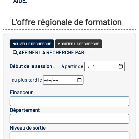
AIDE.
r les métiers
oire des métiers en
L'offre régionale de formation
r
fres clés métiers et
oire de l'Economie
NOUVELLE RECHERCHE
MODIFIER LA RECHERCHE
s
AFFINER LA RECHERCHE PAR :
t Solidaire (ESS)
Début de la session :
à partir de
un lieu d'information ou
oire du secteur sanitaire
au plus tard le
pagnement
Financeur
oire de l'Industrie
SELECTIONNEZ
Département
SELECTIONNEZ
oire emploi-formation
Niveau de sortie
icap
SELECTIONNEZ