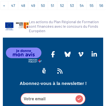
«
47
48
49
50
51
52
53
54
55
56
Les actions du Plan Régional de Formation
sont financées avec le concours du Fonds
Européen
Abonnez-vous à la newsletter !