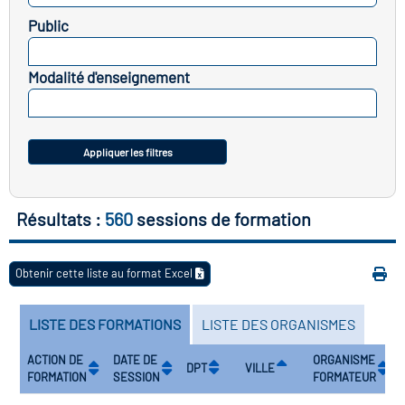
Public
vatoire des transitions
SELECTIONNEZ
s de construction)
Modalité d'enseignement
SELECTIONNEZ
vatoire des secteurs
(en
 construction)
Appliquer les filtres
Résultats :
560
sessions de formation
Obtenir cette liste au format Excel
LISTE DES FORMATIONS
LISTE DES ORGANISMES
ACTION DE
DATE DE
ORGANISME
DPT
VILLE
FORMATION
SESSION
FORMATEUR