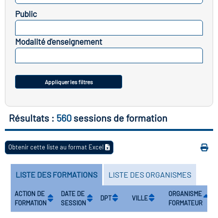
icap
Public
SELECTIONNEZ
vatoire des secteurs
(en
Modalité d'enseignement
 construction)
SELECTIONNEZ
Appliquer les filtres
Résultats :
560
sessions de formation
Obtenir cette liste au format Excel
LISTE DES FORMATIONS
LISTE DES ORGANISMES
ACTION DE
DATE DE
ORGANISME
DPT
VILLE
FORMATION
SESSION
FORMATEUR