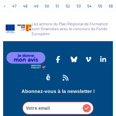
«
47
48
49
50
51
52
53
54
55
56
Les actions du Plan Régional de Formation
sont financées avec le concours du Fonds
Européen
Abonnez-vous à la newsletter !