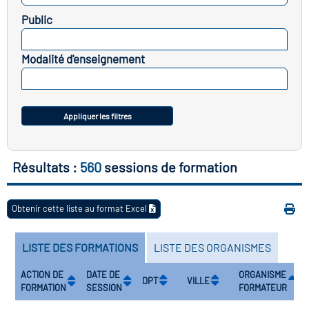
icap
Public
SELECTIONNEZ
vatoire des secteurs
(en
Modalité d'enseignement
 construction)
SELECTIONNEZ
Appliquer les filtres
Résultats :
560
sessions de formation
Obtenir cette liste au format Excel
LISTE DES FORMATIONS
LISTE DES ORGANISMES
ACTION DE
DATE DE
ORGANISME
DPT
VILLE
FORMATION
SESSION
FORMATEUR