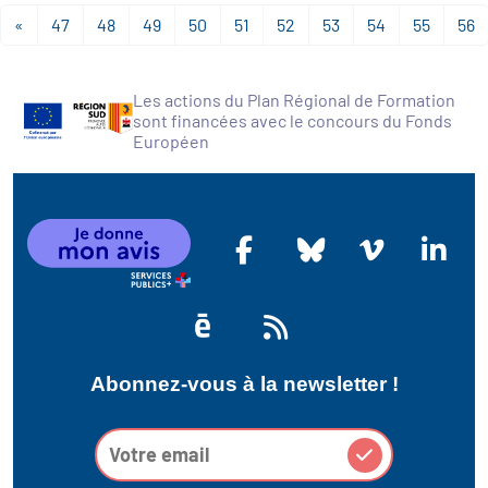
«
47
48
49
50
51
52
53
54
55
56
Les actions du Plan Régional de Formation
sont financées avec le concours du Fonds
Européen
Abonnez-vous à la newsletter !