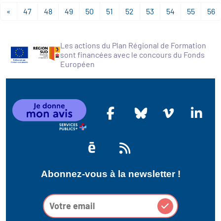
«
47
48
49
50
51
52
53
54
55
56
Les actions du Plan Régional de Formation
sont financées avec le concours du Fonds
Européen
Abonnez-vous à la newsletter !