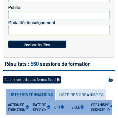
icap
Public
SELECTIONNEZ
vatoire des secteurs
(en
Modalité d'enseignement
 construction)
SELECTIONNEZ
Appliquer les filtres
Résultats :
560
sessions de formation
Obtenir cette liste au format Excel
LISTE DES FORMATIONS
LISTE DES ORGANISMES
ACTION DE
DATE DE
ORGANISME
DPT
VILLE
FORMATION
SESSION
FORMATEUR