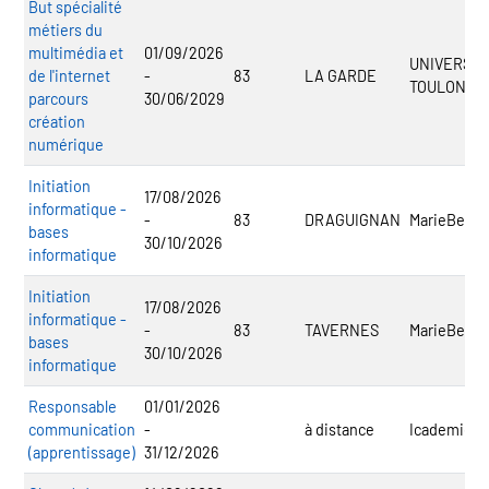
But spécialité
métiers du
multimédia et
01/09/2026
UNIVERSIT
de l'internet
-
83
LA GARDE
TOULON
parcours
30/06/2029
création
numérique
Initiation
17/08/2026
informatique -
-
83
DRAGUIGNAN
MarieBert.S
bases
30/10/2026
informatique
Initiation
17/08/2026
informatique -
-
83
TAVERNES
MarieBert.S
bases
30/10/2026
informatique
Responsable
01/01/2026
communication
-
à distance
Icademie E
(apprentissage)
31/12/2026