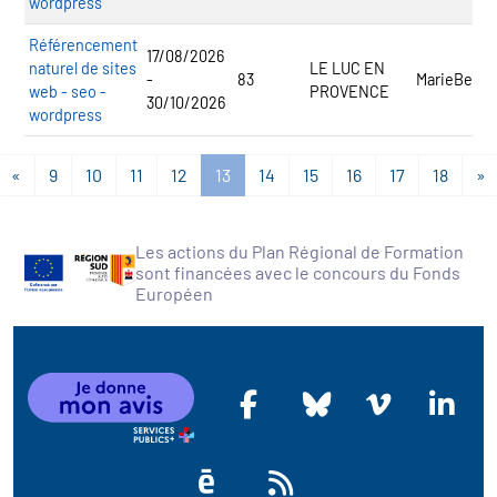
wordpress
Référencement
17/08/2026
naturel de sites
LE LUC EN
-
83
MarieBert.S
web - seo -
PROVENCE
30/10/2026
wordpress
«
9
10
11
12
13
14
15
16
17
18
»
Les actions du Plan Régional de Formation
sont financées avec le concours du Fonds
Européen