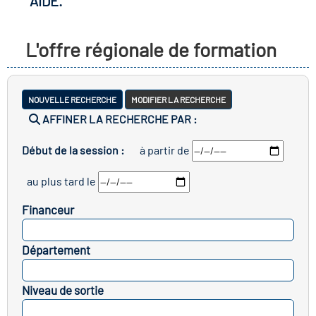
AIDE.
r les métiers
oire des métiers en
L'offre régionale de formation
r
fres clés métiers et
oire de l'Economie
NOUVELLE RECHERCHE
MODIFIER LA RECHERCHE
s
AFFINER LA RECHERCHE PAR :
t Solidaire (ESS)
Début de la session :
à partir de
un lieu d'information ou
oire du secteur sanitaire
au plus tard le
pagnement
Financeur
ire de l'Industrie
SELECTIONNEZ
Département
SELECTIONNEZ
oire emploi-formation
Niveau de sortie
icap
SELECTIONNEZ