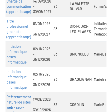
Chargé de
14/09/2026
LA VALETTE-
communication
-
83
Forma Var
DU-VAR
(apprentissage)
30/06/2027
Titre
01/01/2026
Initiative
professionnel
SIX-FOURS-
-
83
Formation 
graphiste
LES-PLAGES
31/12/2027
Pédagogie 
(apprentissage)
Initiation
02/11/2026
informatique -
-
83
BRIGNOLES
MarieBert.S
bases
31/12/2026
informatique
Initiation
02/11/2026
informatique -
-
83
DRAGUIGNAN
MarieBert.S
bases
31/12/2026
informatique
Référencement
17/08/2026
naturel de sites
-
83
COGOLIN
MarieBert.S
web - seo -
30/10/2026