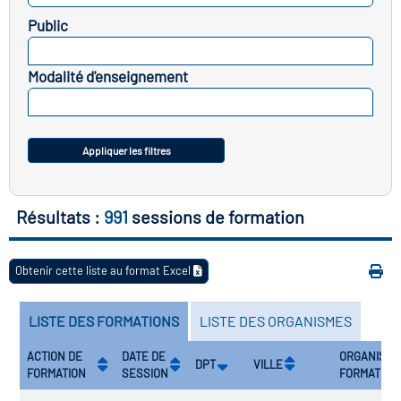
Public
atoire des transitions
SELECTIONNEZ
s de construction)
Modalité d'enseignement
SELECTIONNEZ
vatoire des secteurs
(en
 construction)
Appliquer les filtres
Résultats :
991
sessions de formation
Obtenir cette liste au format Excel
LISTE DES FORMATIONS
LISTE DES ORGANISMES
ACTION DE
DATE DE
ORGANISME
DPT
VILLE
FORMATION
SESSION
FORMATEU