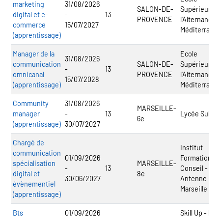
marketing
31/08/2026
SALON-DE-
Supérieure 
digital et e-
-
13
PROVENCE
l'Alternance
commerce
15/07/2027
Méditerrané
(apprentissage)
Manager de la
Ecole
31/08/2026
communication
SALON-DE-
Supérieure 
-
13
omnicanal
PROVENCE
l'Alternance
15/07/2028
(apprentissage)
Méditerrané
Community
31/08/2026
MARSEILLE-
manager
-
13
Lycée Sully
6e
(apprentissage)
30/07/2027
Chargé de
Institut
communication
01/09/2026
Formation
spécialisation
MARSEILLE-
-
13
Conseil -
digital et
8e
30/06/2027
Antenne
évènementiel
Marseille
(apprentissage)
Bts
01/09/2026
Skill Up - Ed