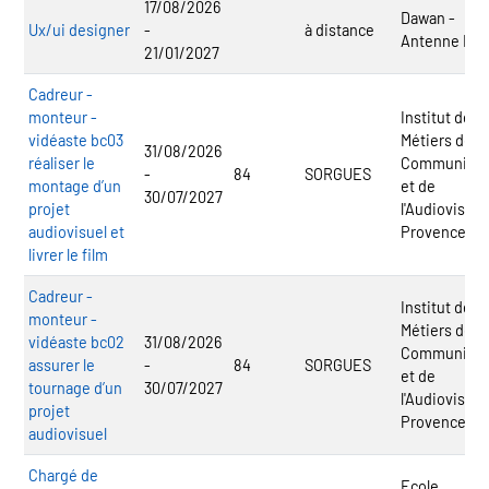
17/08/2026
Dawan -
Ux/ui designer
-
à distance
Antenne Nic
21/01/2027
Cadreur -
monteur -
Institut des
vidéaste bc03
Métiers de la
31/08/2026
réaliser le
Communicat
-
84
SORGUES
montage d’un
et de
30/07/2027
projet
l'Audiovisuel
audiovisuel et
Provence
livrer le film
Cadreur -
Institut des
monteur -
Métiers de la
vidéaste bc02
31/08/2026
Communicat
assurer le
-
84
SORGUES
et de
tournage d’un
30/07/2027
l'Audiovisuel
projet
Provence
audiovisuel
Chargé de
Ecole