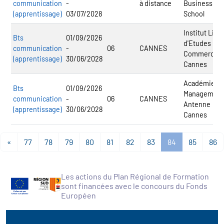
communication
-
à distance
Business
(apprentissage)
03/07/2028
School
Institut Libr
Bts
01/09/2026
d'Etudes
communication
-
06
CANNES
Commercial
(apprentissage)
30/06/2028
Cannes
Académie d
Bts
01/09/2026
Management
communication
-
06
CANNES
Antenne
(apprentissage)
30/06/2028
Cannes
«
77
78
79
80
81
82
83
84
85
86
Les actions du Plan Régional de Formation
sont financées avec le concours du Fonds
Européen