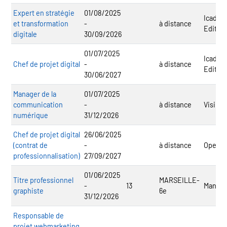
Expert en stratégie
01/08/2025
Icadem
et transformation
-
à distance
Editio
digitale
30/09/2026
01/07/2025
Icadem
Chef de projet digital
-
à distance
Editio
30/06/2027
Manager de la
01/07/2025
communication
-
à distance
Visiplu
numérique
31/12/2026
Chef de projet digital
26/06/2025
(contrat de
-
à distance
Opencl
professionnalisation)
27/09/2027
01/06/2025
Titre professionnel
MARSEILLE-
-
13
Mandy
graphiste
6e
31/12/2026
Responsable de
projet webmarketing