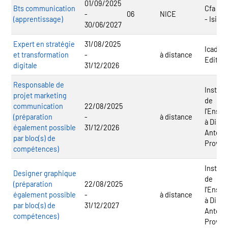
01/09/2025
Bts communication
Cfa Pe
-
06
NICE
(apprentissage)
- Isim
30/06/2027
Expert en stratégie
31/08/2025
Icadem
et transformation
-
à distance
Editio
digitale
31/12/2026
Responsable de
Institu
projet marketing
de
communication
22/08/2025
l'Ense
(préparation
-
à distance
à Dista
également possible
31/12/2026
Antenn
par bloc(s) de
Proven
compétences)
Institu
Designer graphique
de
(préparation
22/08/2025
l'Ense
également possible
-
à distance
à Dista
par bloc(s) de
31/12/2027
Antenn
compétences)
Proven