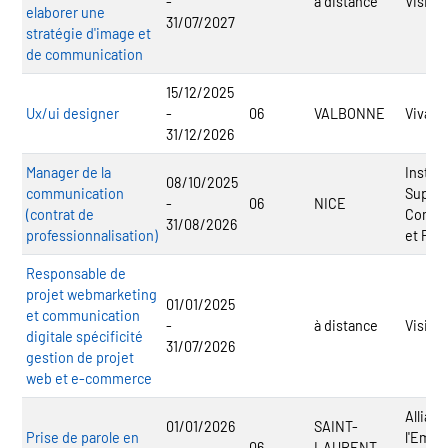
-
à distance
Visiplu
elaborer une
31/07/2027
stratégie d'image et
de communication
15/12/2025
Ux/ui designer
-
06
VALBONNE
Vivane
31/12/2026
Manager de la
Institu
08/10/2025
communication
Supéri
-
06
NICE
(contrat de
Commu
31/08/2026
professionnalisation)
et Publ
Responsable de
projet webmarketing
01/01/2025
et communication
-
à distance
Visiplu
digitale spécificité
31/07/2026
gestion de projet
web et e-commerce
Allian
01/01/2026
SAINT-
Prise de parole en
l'Emplo
-
06
LAURENT-