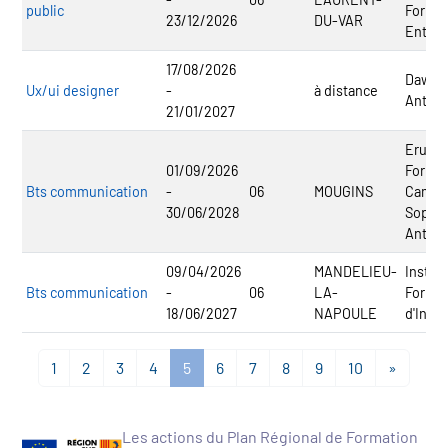
public
Format
23/12/2026
DU-VAR
Entrep
17/08/2026
Dawan 
Ux/ui designer
-
à distance
Antenn
21/01/2027
Erudis
01/09/2026
Format
Bts communication
-
06
MOUGINS
Campus
30/06/2028
Sophia
Antipo
09/04/2026
MANDELIEU-
Institu
Bts communication
-
06
LA-
Format
18/06/2027
NAPOULE
d'Inno
1
2
3
4
5
6
7
8
9
10
»
Les actions du Plan Régional de Formation