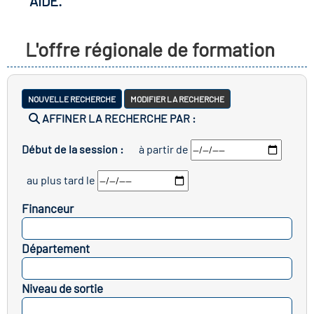
AIDE.
r les métiers
oire des métiers en
L'offre régionale de formation
r
fres clés métiers et
oire de l'Economie
NOUVELLE RECHERCHE
MODIFIER LA RECHERCHE
s
AFFINER LA RECHERCHE PAR :
et Solidaire (ESS)
Début de la session :
à partir de
un lieu d'information ou
oire du secteur sanitaire
au plus tard le
mpagnement
Financeur
oire de l'Industrie
SELECTIONNEZ
Département
SELECTIONNEZ
toire emploi-formation
Niveau de sortie
icap
SELECTIONNEZ