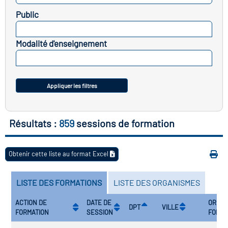
Public
vatoire des transitions
SELECTIONNEZ
s de construction)
Modalité d'enseignement
SELECTIONNEZ
vatoire des secteurs
(en
 construction)
Appliquer les filtres
Résultats :
859
sessions de formation
Obtenir cette liste au format Excel
LISTE DES FORMATIONS
LISTE DES ORGANISMES
ACTION DE
DATE DE
ORGAN
DPT
VILLE
FORMATION
SESSION
FORMA