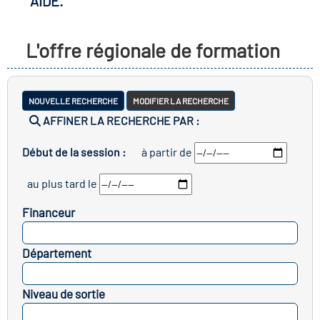
AIDE.
les métiers
ire des métiers en
L'offre régionale de formation
es clés métiers et
ire de l'Economie
NOUVELLE RECHERCHE
MODIFIER LA RECHERCHE
AFFINER LA RECHERCHE PAR :
 Solidaire (ESS)
Début de la session :
à partir de
 lieu d'information ou
re du secteur sanitaire
au plus tard le
agnement
Financeur
re de l'Industrie
SELECTIONNEZ
Département
SELECTIONNEZ
ire emploi-formation
Niveau de sortie
ap
SELECTIONNEZ