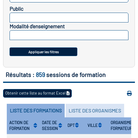
Public
toire des transitions
SELECTIONNEZ
de construction)
Modalité d'enseignement
SELECTIONNEZ
toire des secteurs
(en
onstruction)
Appliquer les filtres
Résultats :
859
sessions de formation
Obtenir cette liste au format Excel
LISTE DES FORMATIONS
LISTE DES ORGANISMES
ACTION DE
DATE DE
ORGANISME
DPT
VILLE
FORMATION
SESSION
FORMATEUR