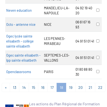
MANDELIEU-LA-
04 92 19 40
Neven education
NAPOULE
20
06 61 67 16
Octo - antenne nice
NICE
93
Ogec lycée sainte
LES PENNES-
elisabeth - collège
04 91 51 01 41
MIRABEAU
sainte elisabeth
Ogec sainte elisabeth -
SEPTEMES-LES-
04 91 51 01 41
lpp sainte elisatbeth
VALLONS
01 80 88 80
Openclassrooms
PARIS
30
«
13
14
15
16
17
18
19
20
21
22
Les actions du Plan Régional de Formation