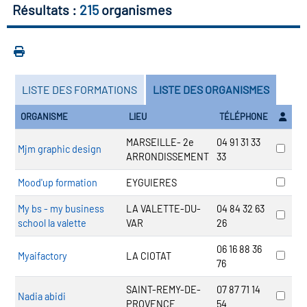
icap
Résultats :
215
organismes
vatoire des secteurs
(en
 construction)
LISTE DES FORMATIONS
LISTE DES ORGANISMES
ORGANISME
LIEU
TÉLÉPHONE
MARSEILLE- 2e
04 91 31 33
Mjm graphic design
ARRONDISSEMENT
33
Mood'up formation
EYGUIERES
My bs - my business
LA VALETTE-DU-
04 84 32 63
school la valette
VAR
26
06 16 88 36
Myaifactory
LA CIOTAT
76
SAINT-REMY-DE-
07 87 71 14
Nadia abidi
PROVENCE
54