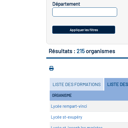
Département
SELECTIONNEZ
Appliquer les filtres
Résultats :
215
organismes
LISTE DES FORMATIONS
LISTE DE
ORGANISME
Lycée rempart-vinci
Lycée st-exupéry
Lycée st-joseph les maristes