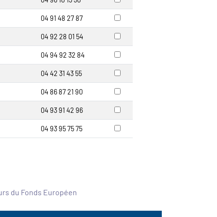
04 91 48 27 87
04 92 28 01 54
04 94 92 32 84
04 42 31 43 55
04 86 87 21 90
04 93 91 42 96
04 93 95 75 75
ours du Fonds Européen