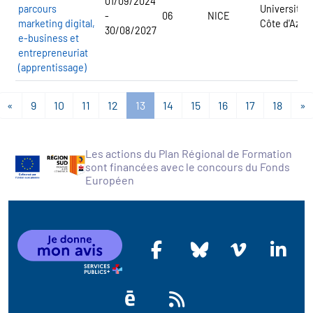
01/09/2024
parcours
Université
-
06
NICE
marketing digital,
Côte d'Azur
30/08/2027
e-business et
entrepreneuriat
(apprentissage)
«
9
10
11
12
13
14
15
16
17
18
»
Les actions du Plan Régional de Formation
sont financées avec le concours du Fonds
Européen