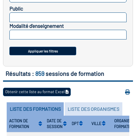
icap
Public
SELECTIONNEZ
vatoire des secteurs
(en
Modalité d'enseignement
 construction)
SELECTIONNEZ
Appliquer les filtres
Résultats :
859
sessions de formation
Obtenir cette liste au format Excel
LISTE DES FORMATIONS
LISTE DES ORGANISMES
ACTION DE
DATE DE
ORGANISME
DPT
VILLE
FORMATION
SESSION
FORMATEUR