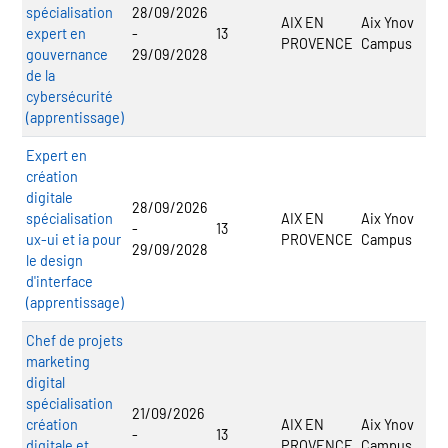
spécialisation
28/09/2026
AIX EN
Aix Ynov
expert en
-
13
PROVENCE
Campus
gouvernance
29/09/2028
de la
cybersécurité
(apprentissage)
Expert en
création
digitale
28/09/2026
spécialisation
AIX EN
Aix Ynov
-
13
ux-ui et ia pour
PROVENCE
Campus
29/09/2028
le design
d'interface
(apprentissage)
Chef de projets
marketing
digital
spécialisation
21/09/2026
création
AIX EN
Aix Ynov
-
13
digitale et
PROVENCE
Campus