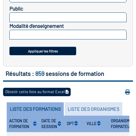
icap
Public
SELECTIONNEZ
vatoire des secteurs
(en
Modalité d'enseignement
 construction)
SELECTIONNEZ
Appliquer les filtres
Résultats :
859
sessions de formation
Obtenir cette liste au format Excel
LISTE DES FORMATIONS
LISTE DES ORGANISMES
ACTION DE
DATE DE
ORGANISME
DPT
VILLE
FORMATION
SESSION
FORMATEUR