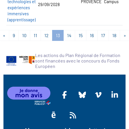
technologies et
PROVENCE
Campus
29/09/2028
expériences
immersives
(apprentissage)
«
9
10
11
12
13
14
15
16
17
18
»
Les actions du Plan Régional de Formation
sont financées avec le concours du Fonds
Européen