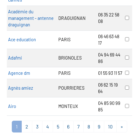
Académie du
06 35 22 58
management - antenne
DRAGUIGNAN
08
draguignan
06 46 63 48
Ace education
PARIS
17
04 94 69 44
Adafmi
BRIGNOLES
86
Agence dm
PARIS
01 55 93 11 57
06 62 15 19
Agnès amiez
POURRIERES
64
04 85 90 99
Airo
MONTEUX
85
1
2
3
4
5
6
7
8
9
10
»