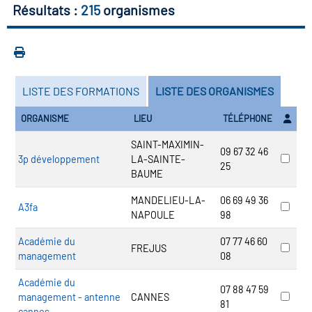
icap
Résultats :
215
organismes
vatoire des secteurs
(en
 construction)
LISTE DES FORMATIONS
LISTE DES ORGANISMES
ORGANISME
LIEU
TÉLÉPHONE
SAINT-MAXIMIN-
09 67 32 46
3p développement
LA-SAINTE-
25
BAUME
MANDELIEU-LA-
06 69 49 36
A3fa
NAPOULE
98
Académie du
07 77 46 60
FREJUS
management
08
Académie du
07 88 47 59
management - antenne
CANNES
81
cannes