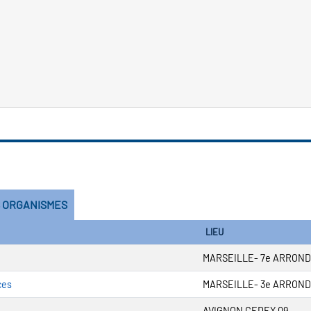
S ORGANISMES
LIEU
MARSEILLE- 7e ARRON
ces
MARSEILLE- 3e ARRON
AVIGNON CEDEX 09