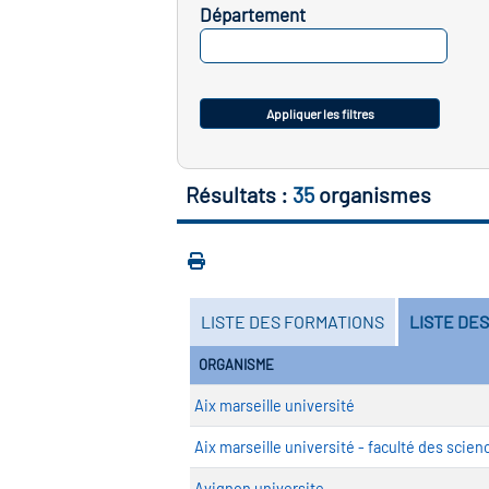
Département
SELECTIONNEZ
Appliquer les filtres
Résultats :
35
organismes
LISTE DES FORMATIONS
LISTE DE
ORGANISME
Aix marseille université
Aix marseille université - faculté des scien
Avignon universite