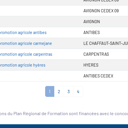
AVIGNON CEDEX 09
AVIGNON
promotion agricole antibes
ANTIBES
 promotion agricole carmejane
LE CHAFFAUT-SAINT-J
promotion agricole carpentras
CARPENTRAS
promotion agricole hyères
HYERES
ANTIBES CEDEX
1
2
3
4
ons du Plan Régional de Formation sont financées avec le conc