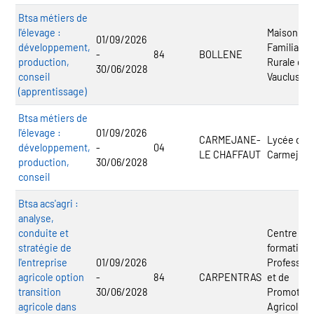
Btsa métiers de
l'élevage :
Maison
01/09/2026
développement,
Familiale e
-
84
BOLLENE
production,
Rurale de 
30/06/2028
conseil
Vaucluse
(apprentissage)
Btsa métiers de
l'élevage :
01/09/2026
CARMEJANE-
Lycée de 
développement,
-
04
LE CHAFFAUT
Carmejan
production,
30/06/2028
conseil
Btsa acs'agri :
analyse,
conduite et
Centre de
stratégie de
formation
l'entreprise
01/09/2026
Profession
agricole option
-
84
CARPENTRAS
et de
transition
30/06/2028
Promotion
agricole dans
Agricole