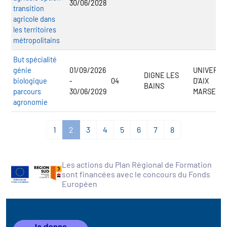
30/06/2028
transition
agricole dans
les territoires
métropolitains
But spécialité
génie
01/09/2026
UNIVERSI
DIGNE LES
biologique
-
04
D'AIX
BAINS
parcours
30/06/2029
MARSEILL
agronomie
1
2
3
4
5
6
7
8
Les actions du Plan Régional de Formation
sont financées avec le concours du Fonds
Européen