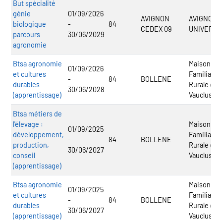
But spécialité
génie
01/09/2026
AVIGNON
AVIGNON
biologique
-
84
CEDEX 09
UNIVERSI
parcours
30/06/2029
agronomie
Btsa agronomie
Maison
01/09/2026
et cultures
Familiale e
-
84
BOLLENE
durables
Rurale de 
30/06/2028
(apprentissage)
Vaucluse
Btsa métiers de
l'élevage :
Maison
01/09/2025
développement,
Familiale e
-
84
BOLLENE
production,
Rurale de 
30/06/2027
conseil
Vaucluse
(apprentissage)
Btsa agronomie
Maison
01/09/2025
et cultures
Familiale e
-
84
BOLLENE
durables
Rurale de 
30/06/2027
(apprentissage)
Vaucluse