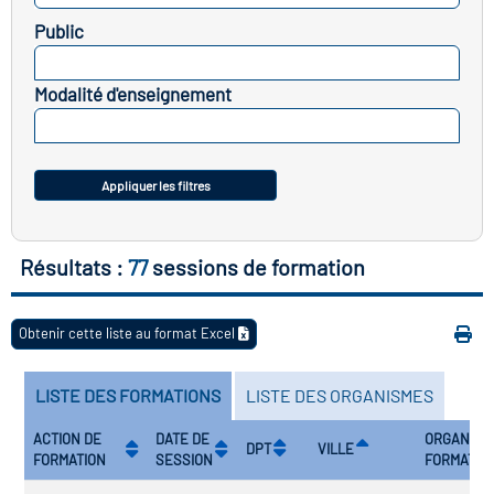
icap
Public
SELECTIONNEZ
vatoire des secteurs
(en
Modalité d'enseignement
 construction)
SELECTIONNEZ
Appliquer les filtres
Résultats :
77
sessions de formation
Obtenir cette liste au format Excel
LISTE DES FORMATIONS
LISTE DES ORGANISMES
ACTION DE
DATE DE
ORGANISM
DPT
VILLE
FORMATION
SESSION
FORMATEU