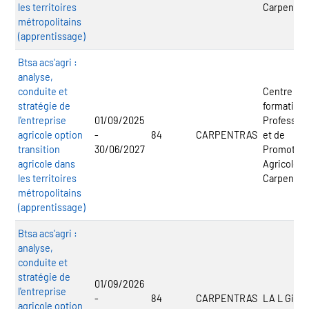
les territoires
Carpentra
métropolitains
(apprentissage)
Btsa acs'agri :
analyse,
conduite et
Centre de
stratégie de
formation
l'entreprise
01/09/2025
Profession
agricole option
-
84
CARPENTRAS
et de
transition
30/06/2027
Promotion
agricole dans
Agricole
les territoires
Carpentra
métropolitains
(apprentissage)
Btsa acs'agri :
analyse,
conduite et
stratégie de
01/09/2026
l'entreprise
-
84
CARPENTRAS
LA L Girau
agricole option