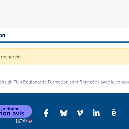
on
e recherche
ons du Plan Régional de Formation sont financées avec le conc