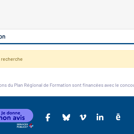
on
e recherche
ons du Plan Régional de Formation sont financées avec le conc