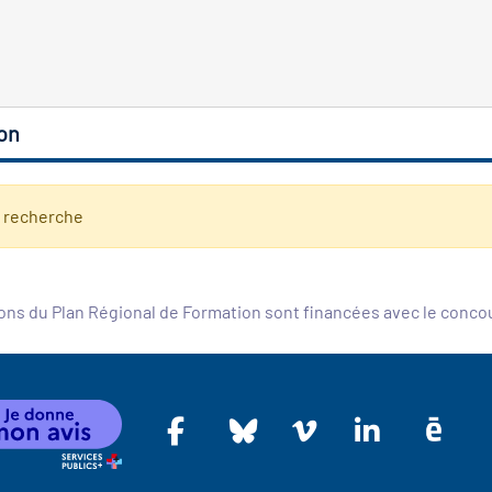
on
e recherche
ons du Plan Régional de Formation sont financées avec le conc